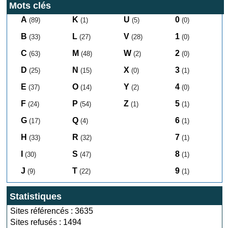
Mots clés
A
K
U
0
(89)
(1)
(5)
(0)
B
L
V
1
(33)
(27)
(28)
(0)
C
M
W
2
(63)
(48)
(2)
(0)
D
N
X
3
(25)
(15)
(0)
(1)
E
O
Y
4
(37)
(14)
(2)
(0)
F
P
Z
5
(24)
(54)
(1)
(1)
G
Q
6
(17)
(4)
(1)
H
R
7
(33)
(32)
(1)
I
S
8
(30)
(47)
(1)
J
T
9
(9)
(22)
(1)
Statistiques
Sites référencés : 3635
Sites refusés : 1494