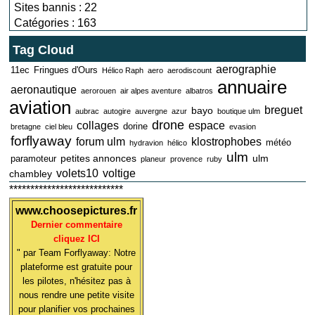
Sites bannis : 22
Catégories : 163
Tag Cloud
aerographie
11ec
Fringues d'Ours
Hélico Raph
aero
aerodiscount
annuaire
aeronautique
aerorouen
air alpes aventure
albatros
aviation
breguet
bayo
aubrac
autogire
auvergne
azur
boutique ulm
drone
collages
espace
dorine
bretagne
ciel bleu
evasion
forflyaway
forum ulm
klostrophobes
météo
hydravion
hélico
ulm
petites annonces
ulm
paramoteur
planeur
provence
ruby
volets10
voltige
chambley
***************************
www.choosepictures.fr
Dernier commentaire
cliquez ICI
" par Team Forflyaway: Notre
plateforme est gratuite pour
les pilotes, n'hésitez pas à
nous rendre une petite visite
pour planifier vos prochaines