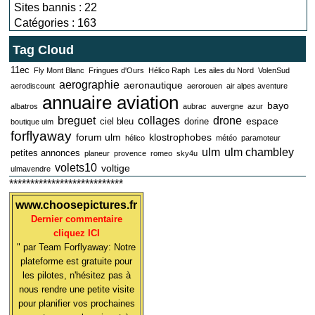
Sites bannis : 22
Catégories : 163
Tag Cloud
11ec
Fly Mont Blanc
Fringues d'Ours
Hélico Raph
Les ailes du Nord
VolenSud
aerographie
aeronautique
aerodiscount
aerorouen
air alpes aventure
annuaire aviation
bayo
albatros
aubrac
auvergne
azur
breguet
collages
drone
espace
ciel bleu
dorine
boutique ulm
forflyaway
forum ulm
klostrophobes
hélico
météo
paramoteur
ulm
ulm chambley
petites annonces
planeur
provence
romeo
sky4u
volets10
voltige
ulmavendre
***************************
www.choosepictures.fr
Dernier commentaire
cliquez ICI
" par Team Forflyaway: Notre
plateforme est gratuite pour
les pilotes, n'hésitez pas à
nous rendre une petite visite
pour planifier vos prochaines