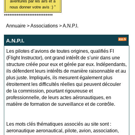
aventures par les airs et à
nous donner votre avis :) "
***************************
Annuaire
>
Associations
>
A.N.P.I.
A.N.P.I.
Les pilotes d’avions de toutes origines, qualifiés FI
(Flight Instructor), ont grand intérêt de s’unir dans une
structure créée pour eux et gérée par eux. Indépendants,
ils défendent leurs intérêts de manière raisonnable et au
plus juste. Impliqués, ils mesurent également plus
étroitement les difficultés réelles qui peuvent découler
de la commission, pourtant rigoureuse et
professionnelle, de leurs actes aéronautiques, en
matière de formation de surveillance et de contrôle.
Les mots clés thématiques associés au site sont :
aeronautique aeronautical
,
pilote
,
avion
,
association
,