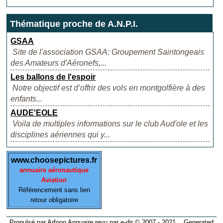
Thématique proche de A.N.P.I.
GSAA
Site de l'association GSAA: Groupement Saintongeais
des Amateurs d'Aéronefs,...
Les ballons de l'espoir
Notre objectif est d’offrir des vols en montgolfière à des
enfants...
AUDE'EOLE
Voila de multiples informations sur le club Aud'ole et les
disciplines aériennes qui y...
www.choosepictures.fr
annuaire aéronautique
Aviation
Référencement sans lien
retour obligatoire
Propulsé par Arfooo Annuaire revu par e-dir © 2007 - 2021 Generated