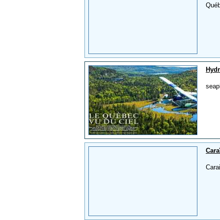
Québ
Hydr
seap
Cara
Carai