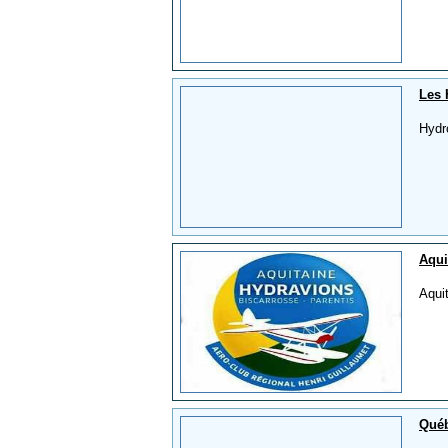
Les 
Hydr
Aqui
Aqui
Québ