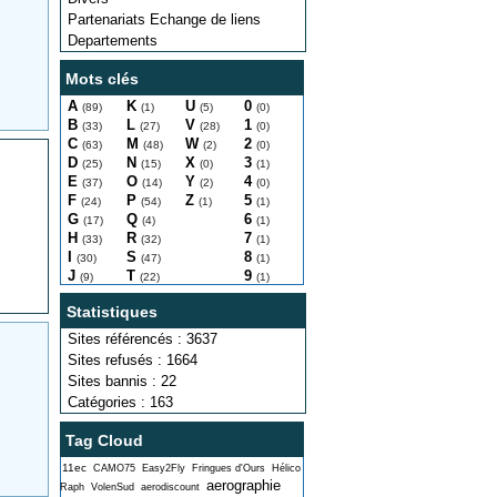
Partenariats Echange de liens
Departements
Mots clés
A
K
U
0
(89)
(1)
(5)
(0)
B
L
V
1
(33)
(27)
(28)
(0)
C
M
W
2
(63)
(48)
(2)
(0)
D
N
X
3
(25)
(15)
(0)
(1)
E
O
Y
4
(37)
(14)
(2)
(0)
.
F
P
Z
5
(24)
(54)
(1)
(1)
G
Q
6
(17)
(4)
(1)
H
R
7
(33)
(32)
(1)
I
S
8
(30)
(47)
(1)
J
T
9
(9)
(22)
(1)
Statistiques
Sites référencés : 3637
Sites refusés : 1664
Sites bannis : 22
Catégories : 163
Tag Cloud
11ec
CAMO75
Easy2Fly
Fringues d'Ours
Hélico
aerographie
Raph
VolenSud
aerodiscount