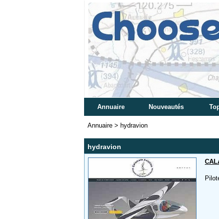
Annuaire
Nouveautés
Top
Annuaire
>
hydravion
hydravion
CAL
Pilo