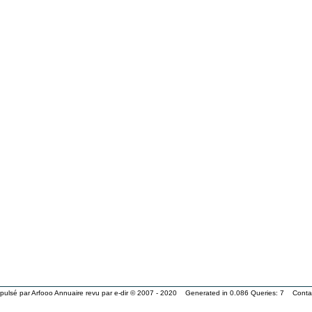
pulsé par Arfooo Annuaire revu par e-dir © 2007 - 2020 Generated in 0.086 Queries: 7
Conta