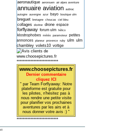
aeronautique
aerorouen
air alpes aventure
annuaire aviation
aubrac
bayo
autogire
auvergne
azur
boutique ulm
breguet
bretagne
choucas
ciel bleu
collages
drone
espace
dorine
forflyaway
forum ulm
hélico
klostrophobes
petites
météo
paramoteur
ulm
ulm
annonces
planeur
provence
ruby
chambley
volets10
voltige
***************************
www.choosepictures.fr
Dernier commentaire
cliquez ICI
" par Team Forflyaway: Notre
plateforme est gratuite pour
les pilotes, n'hésitez pas à
nous rendre une petite visite
pour planifier vos prochaines
aventures par les airs et à
nous donner votre avis :) "
***************************
ct