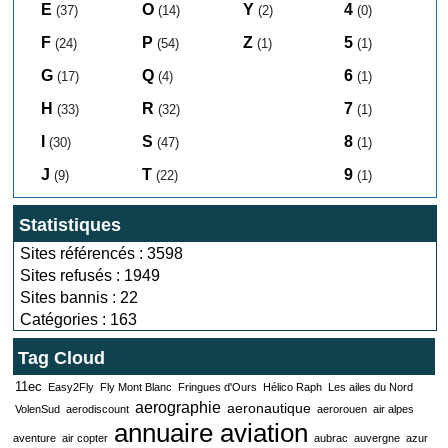
E
O
Y
4
(37)
(14)
(2)
(0)
F
P
Z
5
(24)
(54)
(1)
(1)
G
Q
6
(17)
(4)
(1)
H
R
7
(33)
(32)
(1)
I
S
8
(30)
(47)
(1)
J
T
9
(9)
(22)
(1)
Statistiques
Sites référencés : 3598
Sites refusés : 1949
Sites bannis : 22
Catégories : 163
Tag Cloud
11ec
Easy2Fly
Fly Mont Blanc
Fringues d'Ours
Hélico Raph
Les ailes du Nord
aerographie
aeronautique
VolenSud
aerodiscount
aerorouen
air alpes
annuaire aviation
aventure
air copter
aubrac
auvergne
azur