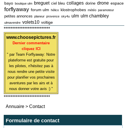
breguet
collages
drone
bayo
espace
ciel bleu
dorine
boutique ulm
forflyaway
forum ulm
klostrophobes
hélico
météo
paramoteur
ulm
ulm chambley
petites annonces
planeur
provence
sky4u
volets10
voltige
ulmavendre
***************************
www.choosepictures.fr
Dernier commentaire
cliquez ICI
" par Team Forflyaway: Notre
plateforme est gratuite pour
les pilotes, n'hésitez pas à
nous rendre une petite visite
pour planifier vos prochaines
aventures par les airs et à
nous donner votre avis :) "
***************************
Annuaire
>
Contact
Formulaire de contact