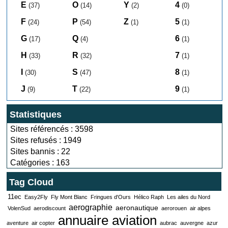
E
O
Y
4
(37)
(14)
(2)
(0)
F
P
Z
5
(24)
(54)
(1)
(1)
G
Q
6
(17)
(4)
(1)
H
R
7
(33)
(32)
(1)
I
S
8
(30)
(47)
(1)
J
T
9
(9)
(22)
(1)
Statistiques
Sites référencés : 3598
Sites refusés : 1949
Sites bannis : 22
Catégories : 163
Tag Cloud
11ec
Easy2Fly
Fly Mont Blanc
Fringues d'Ours
Hélico Raph
Les ailes du Nord
aerographie
aeronautique
VolenSud
aerodiscount
aerorouen
air alpes
annuaire aviation
aventure
air copter
aubrac
auvergne
azur