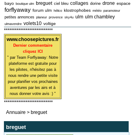
breguet
collages
drone
bayo
espace
ciel bleu
dorine
boutique ulm
forflyaway
forum ulm
klostrophobes
hélico
météo
paramoteur
ulm
ulm chambley
petites annonces
planeur
provence
sky4u
volets10
voltige
ulmavendre
***************************
www.choosepictures.fr
Dernier commentaire
cliquez ICI
" par Team Forflyaway: Notre
plateforme est gratuite pour
les pilotes, n'hésitez pas à
nous rendre une petite visite
pour planifier vos prochaines
aventures par les airs et à
nous donner votre avis :) "
***************************
Annuaire
>
breguet
breguet