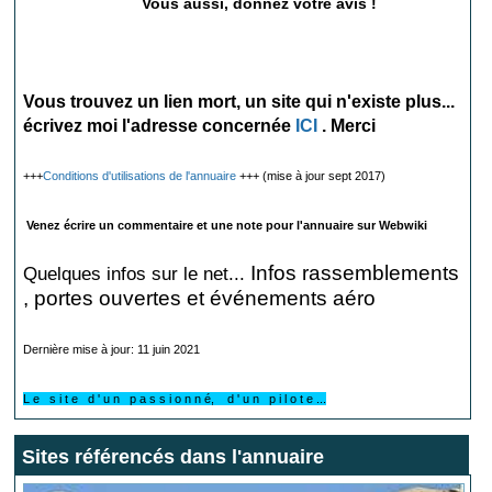
Vous aussi, donnez votre avis !
Vous trouvez un lien mort, un site qui n'existe plus...
écrivez moi l'adresse concernée
ICI
. Merci
+++
Conditions d'utilisations de l'annuaire
+++ (mise à jour sept 2017)
Venez écrire un commentaire et une note pour l'annuaire sur Webwiki
Infos rassemblements
Quelques infos sur le net...
, portes ouvertes et événements aéro
Dernière mise à jour: 11 juin 2021
L e s i t e d ' u n p a s s i o n n é, d ' u n p i l o t e ...
Sites référencés dans l'annuaire