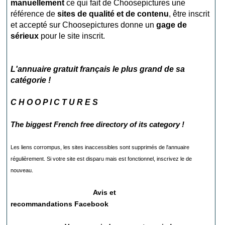
manuellement
ce qui fait de Choosepictures une
référence de
sites de qualité et de contenu
, être inscrit
et accepté sur Choosepictures donne un
gage de
sérieux
pour le site inscrit.
L'annuaire gratuit français le plus grand de sa
catégorie !
C H O O P I C T U R E S
The biggest French free directory of its category !
Les liens corrompus, les sites inaccessibles sont supprimés de l'annuaire
régulièrement. Si votre site est disparu mais est fonctionnel, inscrivez le de
nouveau.
Avis et
recommandations
Facebook