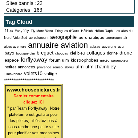
Sites bannis : 22
Catégories : 163
Tag Cloud
11ec
Easy2Fly
Fly Mont Blanc
Fringues d'Ours
Héliclub
Hélico Raph
Les ailes du
aerographie
aeronautique
Nord
VolenSud
aerodiscount
aerorouen
air
annuaire aviation
alpes aventure
aubrac
auvergne
azur
breguet
collages
drone
bayo
ciel bleu
dorine
boutique ulm
choucas
forflyaway
espace
forum ulm
klostrophobes
météo
paramoteur
ulm
ulm chambley
petites annonces
provence
romeo
sky4u
volets10
voltige
ulmavendre
***************************
www.choosepictures.fr
Dernier commentaire
cliquez ICI
" par Team Forflyaway: Notre
plateforme est gratuite pour
les pilotes, n'hésitez pas à
nous rendre une petite visite
pour planifier vos prochaines