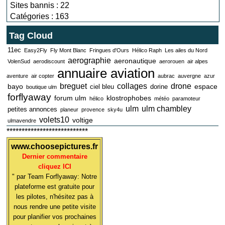
Sites bannis : 22
Catégories : 163
Tag Cloud
11ec
Easy2Fly
Fly Mont Blanc
Fringues d'Ours
Hélico Raph
Les ailes du Nord
aerographie
aeronautique
VolenSud
aerodiscount
aerorouen
air alpes
annuaire aviation
aventure
air copter
aubrac
auvergne
azur
breguet
collages
drone
bayo
espace
ciel bleu
dorine
boutique ulm
forflyaway
forum ulm
klostrophobes
hélico
météo
paramoteur
ulm
ulm chambley
petites annonces
planeur
provence
sky4u
volets10
voltige
ulmavendre
***************************
www.choosepictures.fr
Dernier commentaire
cliquez ICI
" par Team Forflyaway: Notre
plateforme est gratuite pour
les pilotes, n'hésitez pas à
nous rendre une petite visite
pour planifier vos prochaines