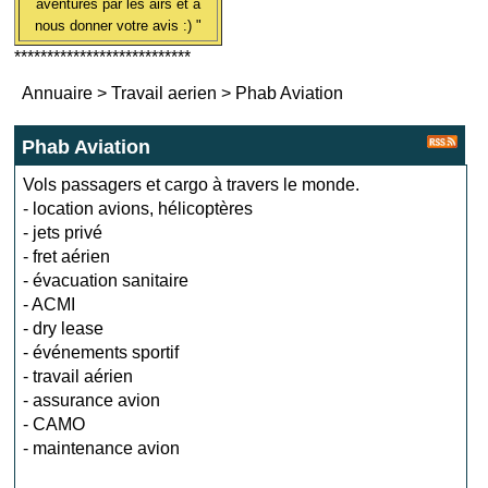
aventures par les airs et à
nous donner votre avis :) "
***************************
Annuaire
>
Travail aerien
>
Phab Aviation
Phab Aviation
Vols passagers et cargo à travers le monde.
- location avions, hélicoptères
- jets privé
- fret aérien
- évacuation sanitaire
- ACMI
- dry lease
- événements sportif
- travail aérien
- assurance avion
- CAMO
- maintenance avion