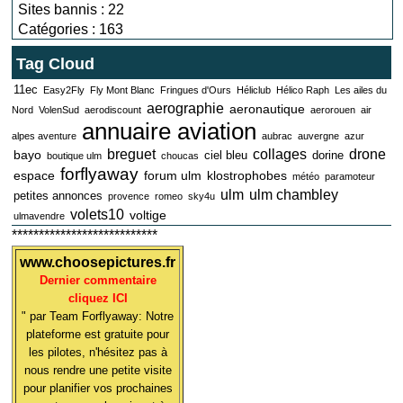
Sites bannis : 22
Catégories : 163
Tag Cloud
11ec
Easy2Fly
Fly Mont Blanc
Fringues d'Ours
Héliclub
Hélico Raph
Les ailes du
aerographie
aeronautique
Nord
VolenSud
aerodiscount
aerorouen
air
annuaire aviation
alpes aventure
aubrac
auvergne
azur
breguet
collages
drone
bayo
ciel bleu
dorine
boutique ulm
choucas
forflyaway
espace
forum ulm
klostrophobes
météo
paramoteur
ulm
ulm chambley
petites annonces
provence
romeo
sky4u
volets10
voltige
ulmavendre
***************************
www.choosepictures.fr
Dernier commentaire
cliquez ICI
" par Team Forflyaway: Notre
plateforme est gratuite pour
les pilotes, n'hésitez pas à
nous rendre une petite visite
pour planifier vos prochaines