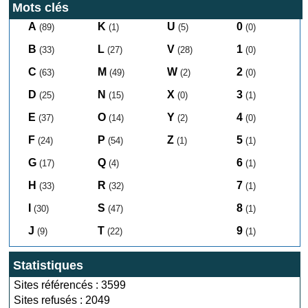
Mots clés
A
K
U
0
(89)
(1)
(5)
(0)
B
L
V
1
(33)
(27)
(28)
(0)
C
M
W
2
(63)
(49)
(2)
(0)
D
N
X
3
(25)
(15)
(0)
(1)
E
O
Y
4
(37)
(14)
(2)
(0)
F
P
Z
5
(24)
(54)
(1)
(1)
G
Q
6
(17)
(4)
(1)
H
R
7
(33)
(32)
(1)
I
S
8
(30)
(47)
(1)
J
T
9
(9)
(22)
(1)
Statistiques
Sites référencés : 3599
Sites refusés : 2049