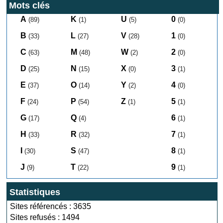
Mots clés
A
K
U
0
(89)
(1)
(5)
(0)
B
L
V
1
(33)
(27)
(28)
(0)
C
M
W
2
(63)
(48)
(2)
(0)
D
N
X
3
(25)
(15)
(0)
(1)
E
O
Y
4
(37)
(14)
(2)
(0)
F
P
Z
5
(24)
(54)
(1)
(1)
G
Q
6
(17)
(4)
(1)
H
R
7
(33)
(32)
(1)
I
S
8
(30)
(47)
(1)
J
T
9
(9)
(22)
(1)
Statistiques
Sites référencés : 3635
Sites refusés : 1494