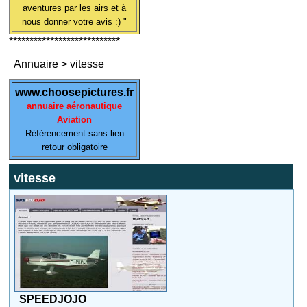
aventures par les airs et à
nous donner votre avis :) "
***************************
Annuaire
>
vitesse
www.choosepictures.fr
annuaire aéronautique
Aviation
Référencement sans lien
retour obligatoire
vitesse
SPEEDJOJO