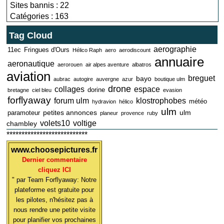
Sites bannis : 22
Catégories : 163
Tag Cloud
aerographie
11ec
Fringues d'Ours
Hélico Raph
aero
aerodiscount
annuaire
aeronautique
aerorouen
air alpes aventure
albatros
aviation
breguet
bayo
aubrac
autogire
auvergne
azur
boutique ulm
drone
collages
espace
dorine
bretagne
ciel bleu
evasion
forflyaway
forum ulm
klostrophobes
météo
hydravion
hélico
ulm
petites annonces
ulm
paramoteur
planeur
provence
ruby
volets10
voltige
chambley
***************************
www.choosepictures.fr
Dernier commentaire
cliquez ICI
" par Team Forflyaway: Notre
plateforme est gratuite pour
les pilotes, n'hésitez pas à
nous rendre une petite visite
pour planifier vos prochaines