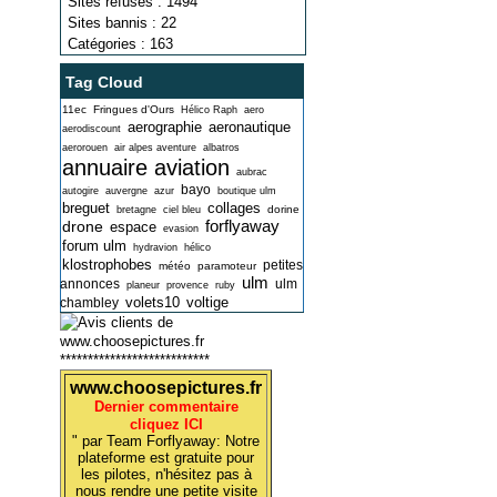
Sites refusés : 1494
Sites bannis : 22
Catégories : 163
Tag Cloud
11ec
Fringues d'Ours
Hélico Raph
aero
aerographie
aeronautique
aerodiscount
aerorouen
air alpes aventure
albatros
annuaire aviation
aubrac
bayo
autogire
auvergne
azur
boutique ulm
breguet
collages
dorine
bretagne
ciel bleu
forflyaway
drone
espace
evasion
forum ulm
hydravion
hélico
klostrophobes
petites
météo
paramoteur
ulm
annonces
ulm
planeur
provence
ruby
volets10
voltige
chambley
***************************
www.choosepictures.fr
Dernier commentaire
cliquez ICI
" par Team Forflyaway: Notre
plateforme est gratuite pour
les pilotes, n'hésitez pas à
nous rendre une petite visite