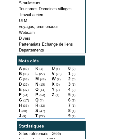
Simulateurs
Tourismes Domaines villages
Travail aerien
ULM
voyages, promenades
Webcam
Divers
Partenariats Echange de liens
Departements
Mots clés
A
K
U
0
(89)
(1)
(5)
(0)
B
L
V
1
(33)
(27)
(28)
(0)
C
M
W
2
(63)
(48)
(2)
(0)
D
N
X
3
(25)
(15)
(0)
(1)
E
O
Y
4
(37)
(14)
(2)
(0)
F
P
Z
5
(24)
(54)
(1)
(1)
G
Q
6
(17)
(4)
(1)
H
R
7
(33)
(32)
(1)
I
S
8
(30)
(47)
(1)
J
T
9
(9)
(22)
(1)
Statistiques
Sites référencés : 3635