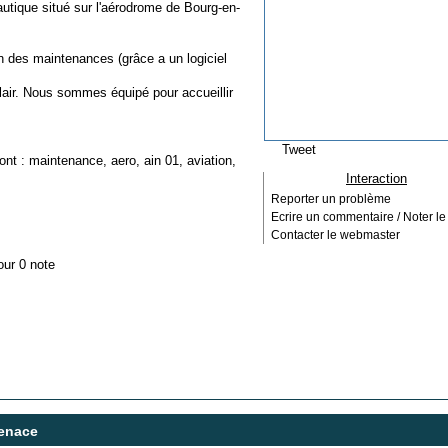
utique situé sur l'aérodrome de Bourg-en-
n des maintenances (grâce a un logiciel
lair. Nous sommes équipé pour accueillir
Tweet
ont :
maintenance
,
aero
,
ain 01
,
aviation
,
Interaction
Reporter un problème
Ecrire un commentaire / Noter le 
Contacter le webmaster
our 0 note
enace