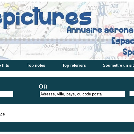
 hits
Top notes
Top referrers
Soumettre un sit
Où
ace