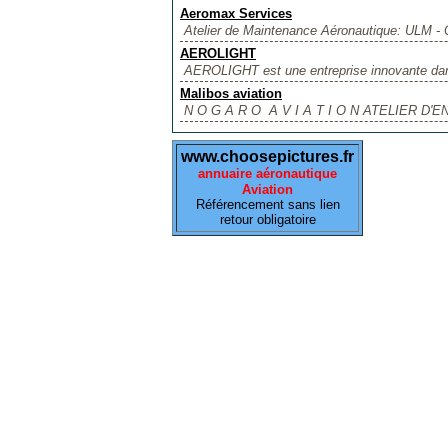
Aeromax Services
Atelier de Maintenance Aéronautique: ULM - C
AEROLIGHT
AEROLIGHT est une entreprise innovante dans 
Malibos aviation
N O G A R O A V I A T I O N ATELIER D'E
www.choosepictures.fr
annuaire aéronautique
Aviation
Référencement sans lien
retour obligatoire