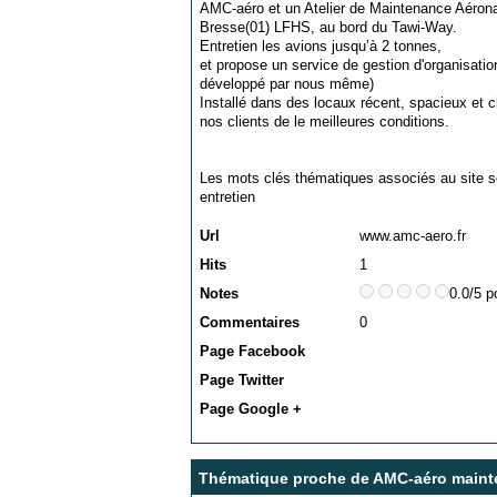
AMC-aéro et un Atelier de Maintenance Aérona
Bresse(01) LFHS, au bord du Tawi-Way.
Entretien les avions jusqu’à 2 tonnes,
et propose un service de gestion d'organisatio
développé par nous même)
Installé dans des locaux récent, spacieux et c
nos clients de le meilleures conditions.
Les mots clés thématiques associés au site s
entretien
Url
www.amc-aero.fr
Hits
1
Notes
0.0/5 p
Commentaires
0
Page Facebook
Page Twitter
Page Google +
Thématique proche de AMC-aéro maint