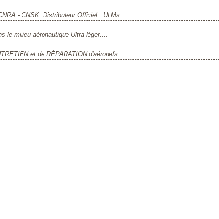
NRA - CNSK. Distributeur Officiel : ULMs...
le milieu aéronautique Ultra léger....
NTRETIEN et de RÉPARATION d'aéronefs...