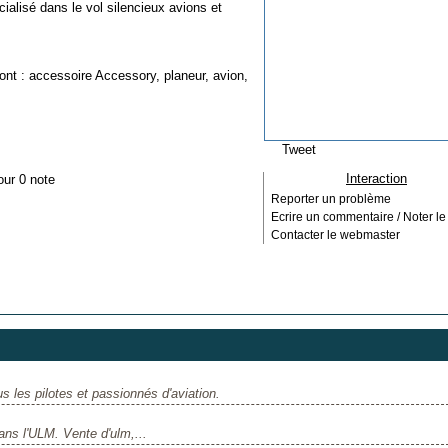
alisé dans le vol silencieux avions et
ont :
accessoire Accessory
,
planeur
,
avion
,
Tweet
Interaction
our 0 note
Reporter un problème
Ecrire un commentaire / Noter le 
Contacter le webmaster
s les pilotes et passionnés d'aviation.
ans l'ULM. Vente d'ulm,...