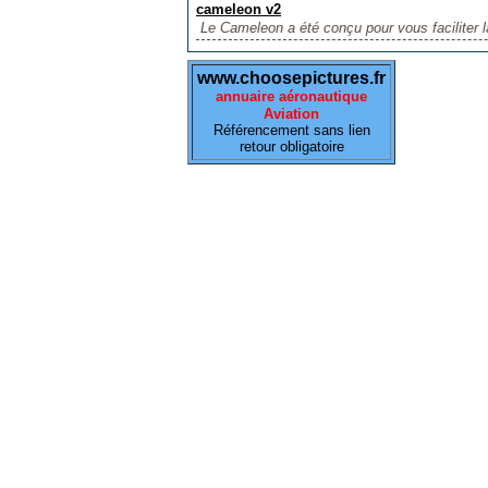
cameleon v2
Le Cameleon a été conçu pour vous faciliter la
www.choosepictures.fr
annuaire aéronautique
Aviation
Référencement sans lien
retour obligatoire