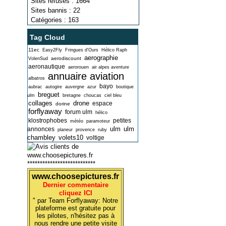
Sites refusés : 1664
Sites bannis : 22
Catégories : 163
Tag Cloud
11ec
Easy2Fly
Fringues d'Ours
Hélico Raph
aerographie
aerodiscount
VolenSud
aeronautique
aerorouen
air alpes aventure
annuaire aviation
albatros
bayo
aubrac
autogire
auvergne
azur
boutique
breguet
ulm
bretagne
choucas
ciel bleu
collages
drone
espace
dorine
forflyaway
forum ulm
hélico
klostrophobes
petites
météo
paramoteur
ulm
ulm
annonces
planeur
provence
ruby
chambley
volets10
voltige
***************************
www.choosepictures.fr
Dernier commentaire
cliquez ICI
" par Team Forflyaway: Notre
plateforme est gratuite pour
les pilotes, n'hésitez pas à
nous rendre une petite visite