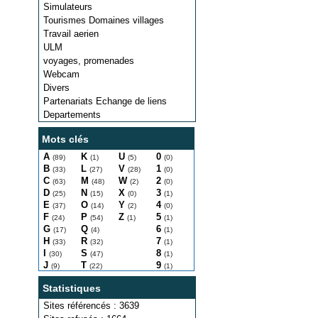
Simulateurs
Tourismes Domaines villages
Travail aerien
ULM
voyages, promenades
Webcam
Divers
Partenariats Echange de liens
Departements
Mots clés
A
K
U
0
(89)
(1)
(5)
(0)
B
L
V
1
(33)
(27)
(28)
(0)
C
M
W
2
(63)
(48)
(2)
(0)
D
N
X
3
(25)
(15)
(0)
(1)
E
O
Y
4
(37)
(14)
(2)
(0)
F
P
Z
5
(24)
(54)
(1)
(1)
G
Q
6
(17)
(4)
(1)
H
R
7
(33)
(32)
(1)
I
S
8
(30)
(47)
(1)
J
T
9
(9)
(22)
(1)
Statistiques
Sites référencés : 3639