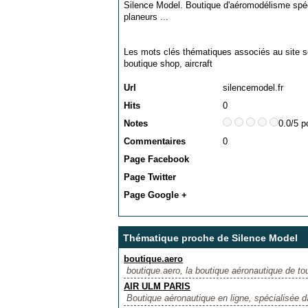
Silence Model. Boutique d'aéromodélisme spéci
planeurs ...
Les mots clés thématiques associés au site s
boutique shop
,
aircraft
Url
silencemodel.fr
Hits
0
Notes
0.0/5 p
Commentaires
0
Page Facebook
Page Twitter
Page Google +
Thématique proche de Silence Model
boutique.aero
boutique.aero, la boutique aéronautique de tou
AIR ULM PARIS
Boutique aéronautique en ligne, spécialisée d