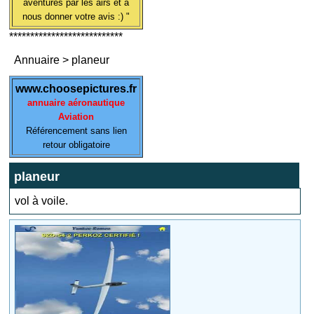
aventures par les airs et à
nous donner votre avis :) "
***************************
Annuaire
>
planeur
www.choosepictures.fr
annuaire aéronautique
Aviation
Référencement sans lien
retour obligatoire
planeur
vol à voile.