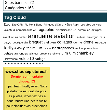
Sites bannis : 22
Catégories : 163
Tag Cloud
11ec
Easy2Fly
Fly Mont Blanc
Fringues d'Ours
Hélico Raph
Les ailes du Nord
aerographie
aeronautique
VolenSud
aerodiscount
aerorouen
air alpes
annuaire aviation
aventure
air copter
aubrac
auvergne
azur
breguet
collages
drone
bayo
espace
ciel bleu
dorine
boutique ulm
forflyaway
forum ulm
klostrophobes
hélico
météo
paramoteur
ulm
ulm chambley
petites annonces
planeur
provence
sky4u
volets10
voltige
ulmavendre
***************************
www.choosepictures.fr
Dernier commentaire
cliquez ICI
" par Team Forflyaway: Notre
plateforme est gratuite pour
les pilotes, n'hésitez pas à
nous rendre une petite visite
pour planifier vos prochaines