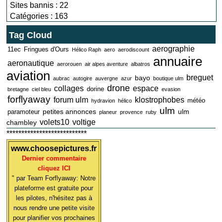
Sites bannis : 22
Catégories : 163
Tag Cloud
aerographie
11ec
Fringues d'Ours
Hélico Raph
aero
aerodiscount
annuaire
aeronautique
aerorouen
air alpes aventure
albatros
aviation
breguet
bayo
aubrac
autogire
auvergne
azur
boutique ulm
drone
collages
espace
dorine
bretagne
ciel bleu
evasion
forflyaway
forum ulm
klostrophobes
météo
hydravion
hélico
ulm
petites annonces
ulm
paramoteur
planeur
provence
ruby
volets10
voltige
chambley
***************************
www.choosepictures.fr
Dernier commentaire
cliquez ICI
" par Team Forflyaway: Notre
plateforme est gratuite pour
les pilotes, n'hésitez pas à
nous rendre une petite visite
pour planifier vos prochaines