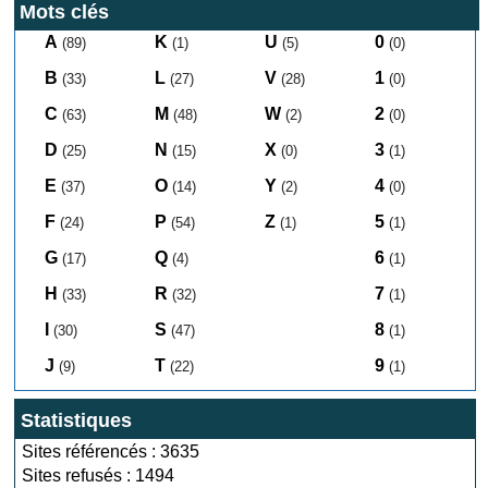
Mots clés
A
K
U
0
(89)
(1)
(5)
(0)
B
L
V
1
(33)
(27)
(28)
(0)
C
M
W
2
(63)
(48)
(2)
(0)
D
N
X
3
(25)
(15)
(0)
(1)
E
O
Y
4
(37)
(14)
(2)
(0)
F
P
Z
5
(24)
(54)
(1)
(1)
G
Q
6
(17)
(4)
(1)
H
R
7
(33)
(32)
(1)
I
S
8
(30)
(47)
(1)
J
T
9
(9)
(22)
(1)
Statistiques
Sites référencés : 3635
Sites refusés : 1494