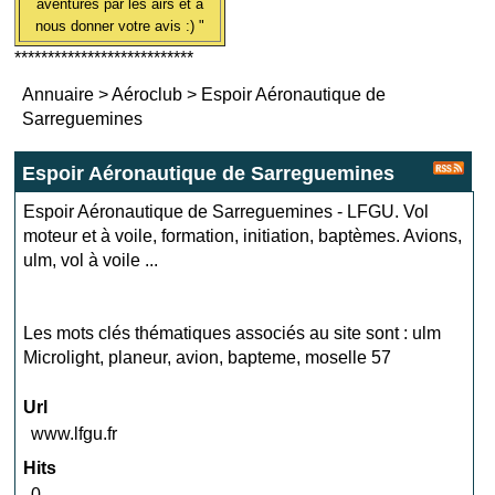
aventures par les airs et à
nous donner votre avis :) "
***************************
Annuaire
>
Aéroclub
>
Espoir Aéronautique de
Sarreguemines
Espoir Aéronautique de Sarreguemines
Espoir Aéronautique de Sarreguemines - LFGU. Vol
moteur et à voile, formation, initiation, baptèmes. Avions,
ulm, vol à voile ...
Les mots clés thématiques associés au site sont :
ulm
Microlight
,
planeur
,
avion
,
bapteme
,
moselle 57
Url
www.lfgu.fr
Hits
0