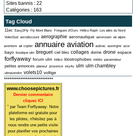
Sites bannis : 22
Catégories : 163
Tag Cloud
11ec
Easy2Fly
Fly Mont Blanc
Fringues d'Ours
Hélico Raph
Les ailes du Nord
aerographie
aeronautique
VolenSud
aerodiscount
aerorouen
air alpes
annuaire aviation
aventure
air copter
aubrac
auvergne
azur
breguet
collages
drone
bayo
espace
ciel bleu
dorine
boutique ulm
forflyaway
forum ulm
klostrophobes
hélico
météo
paramoteur
ulm
ulm chambley
petites annonces
planeur
provence
sky4u
volets10
voltige
ulmavendre
***************************
www.choosepictures.fr
Dernier commentaire
cliquez ICI
" par Team Forflyaway: Notre
plateforme est gratuite pour
les pilotes, n'hésitez pas à
nous rendre une petite visite
pour planifier vos prochaines