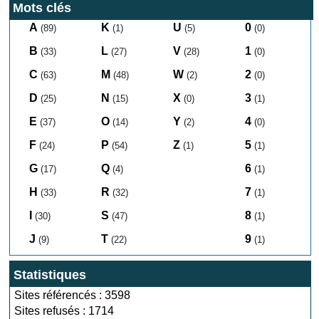
Mots clés
A
K
U
0
(89)
(1)
(5)
(0)
B
L
V
1
(33)
(27)
(28)
(0)
C
M
W
2
(63)
(48)
(2)
(0)
D
N
X
3
(25)
(15)
(0)
(1)
E
O
Y
4
(37)
(14)
(2)
(0)
F
P
Z
5
(24)
(54)
(1)
(1)
G
Q
6
(17)
(4)
(1)
H
R
7
(33)
(32)
(1)
I
S
8
(30)
(47)
(1)
J
T
9
(9)
(22)
(1)
Statistiques
Sites référencés : 3598
Sites refusés : 1714