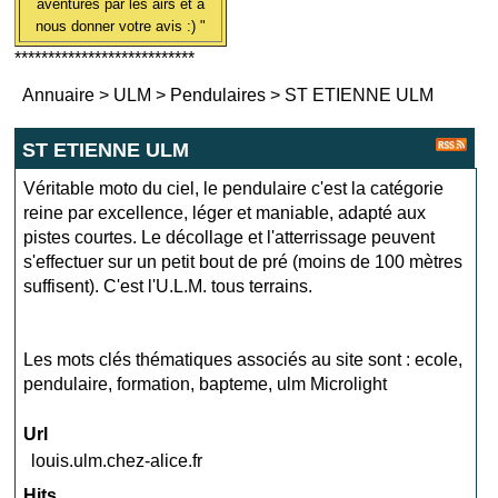
aventures par les airs et à
nous donner votre avis :) "
***************************
Annuaire
>
ULM
>
Pendulaires
>
ST ETIENNE ULM
ST ETIENNE ULM
Véritable moto du ciel, le pendulaire c'est la catégorie
reine par excellence, léger et maniable, adapté aux
pistes courtes. Le décollage et l'atterrissage peuvent
s'effectuer sur un petit bout de pré (moins de 100 mètres
suffisent). C'est l'U.L.M. tous terrains.
Les mots clés thématiques associés au site sont :
ecole
,
pendulaire
,
formation
,
bapteme
,
ulm Microlight
Url
louis.ulm.chez-alice.fr
Hits