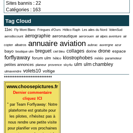
Sites bannis : 22
Catégories : 163
Tag Cloud
11ec
Fly Mont Blanc
Fringues d'Ours
Hélico Raph
Les ailes du Nord
VolenSud
aerographie
aeronautique
aerodiscount
aerorouen
air alpes aventure
air
annuaire aviation
copter
albatros
aubrac
auvergne
azur
breguet
collages
drone
bayo
espace
dorine
boutique ulm
ciel bleu
forflyaway
klostrophobes
forum ulm
hélico
météo
paramoteur
ulm
ulm chambley
petites annonces
planeur
provence
sky4u
volets10
voltige
ulmavendre
***************************
www.choosepictures.fr
Dernier commentaire
cliquez ICI
" par Team Forflyaway: Notre
plateforme est gratuite pour
les pilotes, n'hésitez pas à
nous rendre une petite visite
pour planifier vos prochaines