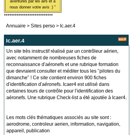
aventures par les airs et à
nous donner votre avis :) "
***************************
Annuaire
>
Sites perso
>
Ic.aer.4
Ic.aer.4
Un site très instructif réalisé par un contrôleur aérien,
avec notamment de nombreuses fiches de
reconnaissance d'aéronefs et une rubrique formation
que devraient consulter et méditer tous les "pilotes du
dimanche" ! Ce site contient environ 900 fiches
d'identification d'aéronefs. Icaer4 est utilisé dans
certaines tours de contrôle pour l'identification des
aéronefs. Une rubrique Check-list a été ajoutée à Icaer4.
Les mots clés thématiques associés au site sont :
aerodrome
,
controleur aerien
,
information
,
navigation
,
appareil
,
publication