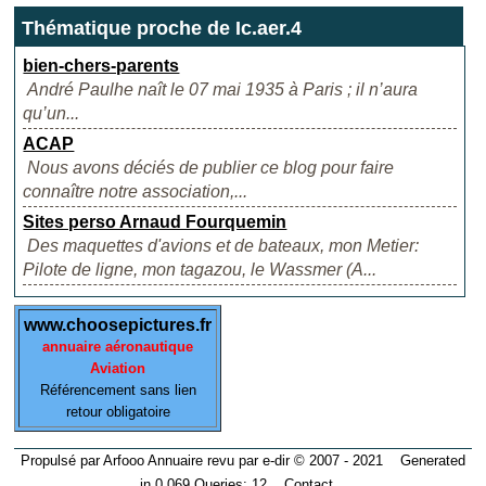
Thématique proche de Ic.aer.4
bien-chers-parents
André Paulhe naît le 07 mai 1935 à Paris ; il n’aura
qu’un...
ACAP
Nous avons déciés de publier ce blog pour faire
connaître notre association,...
Sites perso Arnaud Fourquemin
Des maquettes d'avions et de bateaux, mon Metier:
Pilote de ligne, mon tagazou, le Wassmer (A...
www.choosepictures.fr
annuaire aéronautique
Aviation
Référencement sans lien
retour obligatoire
Propulsé par Arfooo Annuaire revu par e-dir © 2007 - 2021 Generated
in 0.069 Queries: 12
Contact