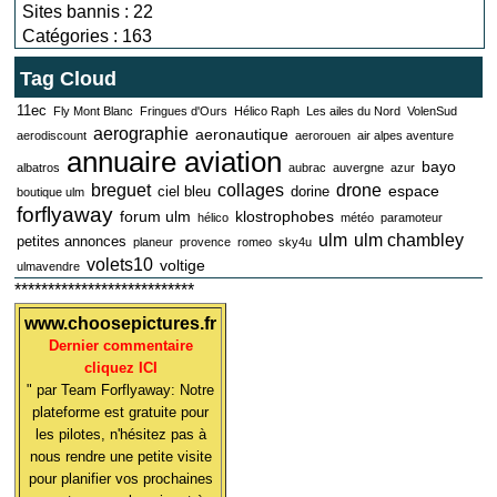
Sites bannis : 22
Catégories : 163
Tag Cloud
11ec
Fly Mont Blanc
Fringues d'Ours
Hélico Raph
Les ailes du Nord
VolenSud
aerographie
aeronautique
aerodiscount
aerorouen
air alpes aventure
annuaire aviation
bayo
albatros
aubrac
auvergne
azur
breguet
collages
drone
espace
ciel bleu
dorine
boutique ulm
forflyaway
forum ulm
klostrophobes
hélico
météo
paramoteur
ulm
ulm chambley
petites annonces
planeur
provence
romeo
sky4u
volets10
voltige
ulmavendre
***************************
www.choosepictures.fr
Dernier commentaire
cliquez ICI
" par Team Forflyaway: Notre
plateforme est gratuite pour
les pilotes, n'hésitez pas à
nous rendre une petite visite
pour planifier vos prochaines