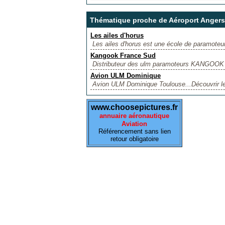
Thématique proche de Aéroport Angers 
Les ailes d'horus
Les ailes d'horus est une école de paramoteur
Kangook France Sud
Distributeur des ulm paramoteurs KANGOOK d
Avion ULM Dominique
Avion ULM Dominique Toulouse...Découvrir le c
www.choosepictures.fr
annuaire aéronautique
Aviation
Référencement sans lien
retour obligatoire