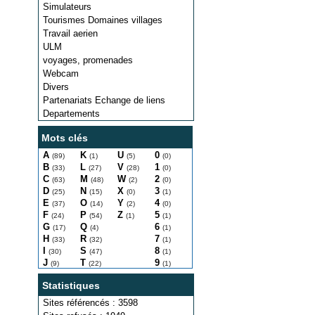
Simulateurs
Tourismes Domaines villages
Travail aerien
ULM
voyages, promenades
Webcam
Divers
Partenariats Echange de liens
Departements
Mots clés
A
K
U
0
(89)
(1)
(5)
(0)
B
L
V
1
(33)
(27)
(28)
(0)
C
M
W
2
(63)
(48)
(2)
(0)
D
N
X
3
(25)
(15)
(0)
(1)
E
O
Y
4
(37)
(14)
(2)
(0)
F
P
Z
5
(24)
(54)
(1)
(1)
G
Q
6
(17)
(4)
(1)
H
R
7
(33)
(32)
(1)
I
S
8
(30)
(47)
(1)
J
T
9
(9)
(22)
(1)
Statistiques
Sites référencés : 3598