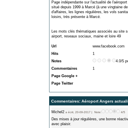
Page indépendante sur l'actualité de l'aéropor
situé depuis 1999 à Marcé (à une vingtaine de k
d'affaires, les lignes régulières, les vols sanit
loisirs, très présente à Marcé.
Les mots clés thématiques associés au site s
airport
,
reseaux sociaux
,
maine et loire 49
Url
www.facebook.com
Hits
1
Notes
4.0/5 p
Commentaires
1
Page Google +
Page Twitter
Commentaires: Aéroport Angers actuali
Michel2
a écrit, 20-09-2017 |
Note:
4/5
Des mises à jour régulières, une bonne réactiv
avec plaisir.