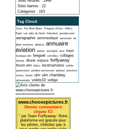
Sites refusés : 1949
Sites bannis : 22
Catégories : 163
Tag Cloud
11ec
Fly Mont Blanc
Fringues d'Ours
Hélico
Raph
Les ailes du Nord
VolenSud
aerodiscount
aerographie
aeronautique
aerorouen
air
annuaire
alpes aventure
albatros
aviation
bayo
aubrac
auvergne
azur
breguet
collages
ciel bleu
boutique ulm
forflyaway
drone
espace
dorine
forum ulm
klostrophobes
hélico
météo
petites annonces
paramoteur
planeur
provence
ulm
ulm chambley
romeo
sky4u
volets10
voltige
ulmavendre
***************************
www.choosepictures.fr
Dernier commentaire
cliquez ICI
" par Team Forflyaway: Notre
plateforme est gratuite pour
les pilotes, n'hésitez pas à
nous rendre une petite visite