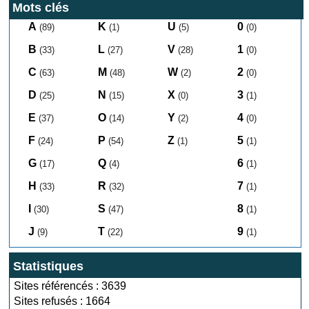
Mots clés
A
K
U
0
(89)
(1)
(5)
(0)
B
L
V
1
(33)
(27)
(28)
(0)
C
M
W
2
(63)
(48)
(2)
(0)
D
N
X
3
(25)
(15)
(0)
(1)
E
O
Y
4
(37)
(14)
(2)
(0)
F
P
Z
5
(24)
(54)
(1)
(1)
G
Q
6
(17)
(4)
(1)
H
R
7
(33)
(32)
(1)
I
S
8
(30)
(47)
(1)
J
T
9
(9)
(22)
(1)
Statistiques
Sites référencés : 3639
Sites refusés : 1664