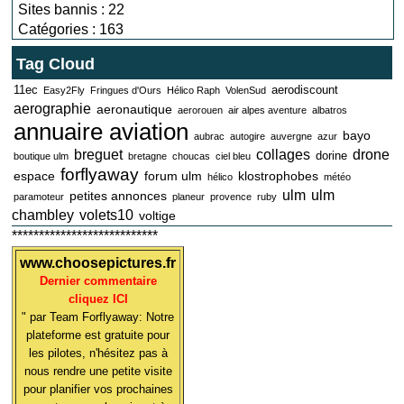
Sites bannis : 22
Catégories : 163
Tag Cloud
11ec
aerodiscount
Easy2Fly
Fringues d'Ours
Hélico Raph
VolenSud
aerographie
aeronautique
aerorouen
air alpes aventure
albatros
annuaire aviation
bayo
aubrac
autogire
auvergne
azur
breguet
collages
drone
dorine
boutique ulm
bretagne
choucas
ciel bleu
forflyaway
espace
forum ulm
klostrophobes
hélico
météo
ulm
ulm
petites annonces
paramoteur
planeur
provence
ruby
chambley
volets10
voltige
***************************
www.choosepictures.fr
Dernier commentaire
cliquez ICI
" par Team Forflyaway: Notre
plateforme est gratuite pour
les pilotes, n'hésitez pas à
nous rendre une petite visite
pour planifier vos prochaines