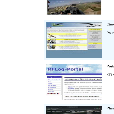
J2mc
Pour
Port
KFLog
Plan