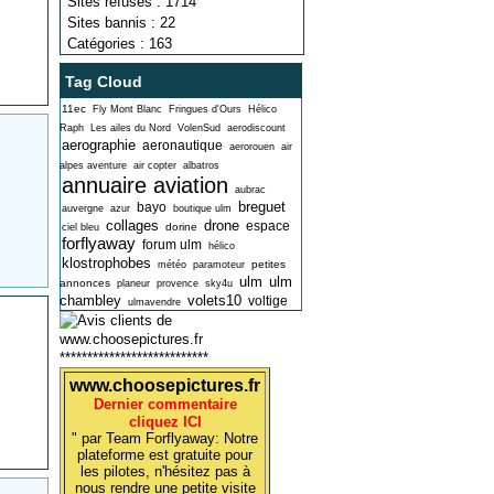
Sites refusés : 1714
Sites bannis : 22
Catégories : 163
Tag Cloud
11ec
Fly Mont Blanc
Fringues d'Ours
Hélico
Raph
Les ailes du Nord
VolenSud
aerodiscount
aerographie
aeronautique
aerorouen
air
alpes aventure
air copter
albatros
annuaire aviation
aubrac
breguet
bayo
auvergne
azur
boutique ulm
collages
drone
espace
dorine
ciel bleu
forflyaway
forum ulm
hélico
klostrophobes
petites
météo
paramoteur
ulm
ulm
annonces
planeur
provence
sky4u
chambley
volets10
voltige
ulmavendre
***************************
www.choosepictures.fr
Dernier commentaire
cliquez ICI
" par Team Forflyaway: Notre
plateforme est gratuite pour
les pilotes, n'hésitez pas à
nous rendre une petite visite