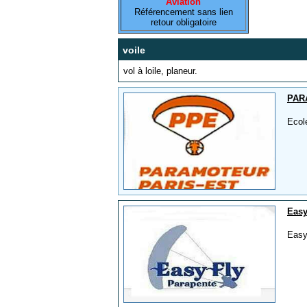
Aviation
Référencement sans lien
retour obligatoire
voile
vol à loile, planeur.
PAR
Ecol
Easy
Easy