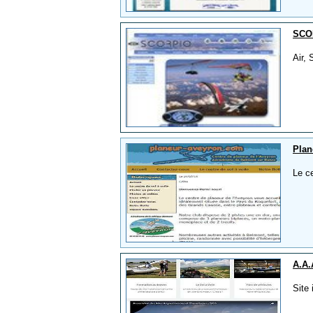
SCO
Air,
Plan
Le ce
A.A.
Site 