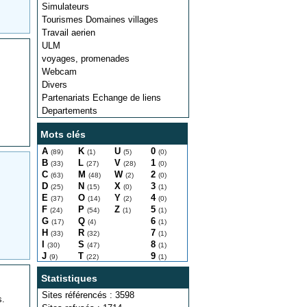
Simulateurs
Tourismes Domaines villages
Travail aerien
ULM
voyages, promenades
Webcam
Divers
Partenariats Echange de liens
Departements
Mots clés
A
K
U
0
(89)
(1)
(5)
(0)
B
L
V
1
(33)
(27)
(28)
(0)
C
M
W
2
(63)
(48)
(2)
(0)
D
N
X
3
(25)
(15)
(0)
(1)
E
O
Y
4
(37)
(14)
(2)
(0)
F
P
Z
5
(24)
(54)
(1)
(1)
G
Q
6
(17)
(4)
(1)
H
R
7
(33)
(32)
(1)
I
S
8
(30)
(47)
(1)
J
T
9
(9)
(22)
(1)
Statistiques
Sites référencés : 3598
s.