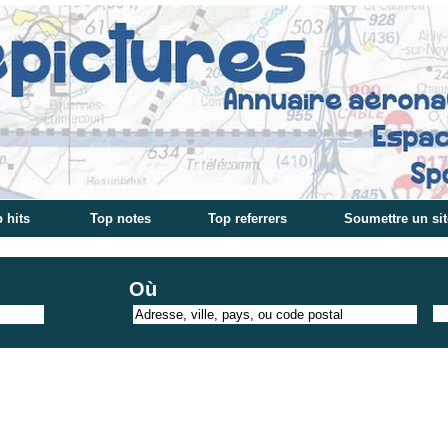
 hits
Top notes
Top referrers
Soumettre un sit
Où