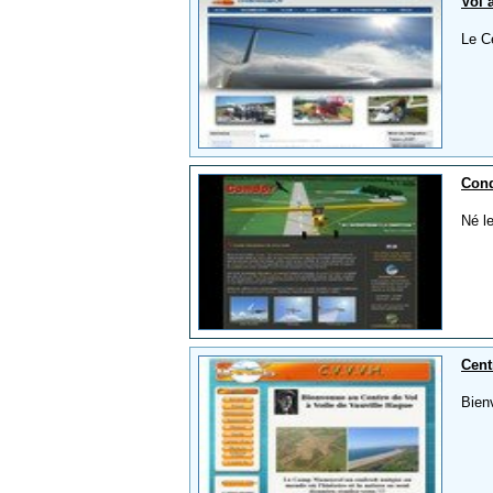
Vol 
Le C
Cond
Né l
Cent
Bien