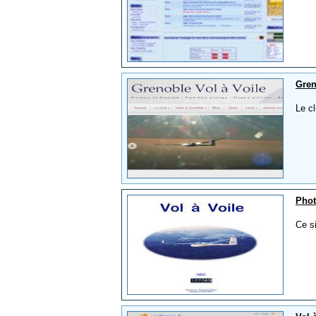
Gren
Le cl
Phot
Ce si