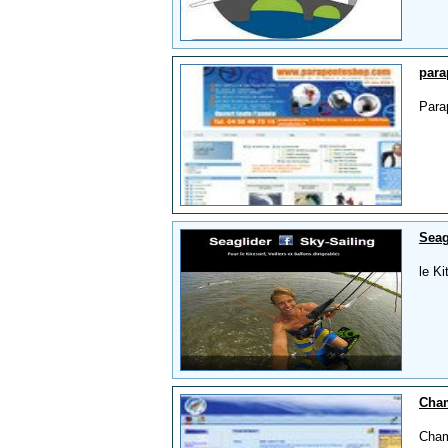
para
Para
Seag
le Ki
Cham
Cham