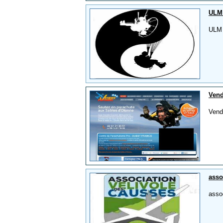
ULM 
ULM 
Vend
Vend
asso
asso