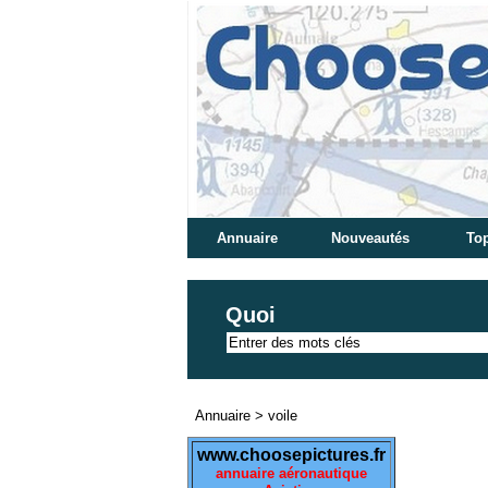
Annuaire
Nouveautés
Top
Quoi
Annuaire
>
voile
www.choosepictures.fr
annuaire aéronautique