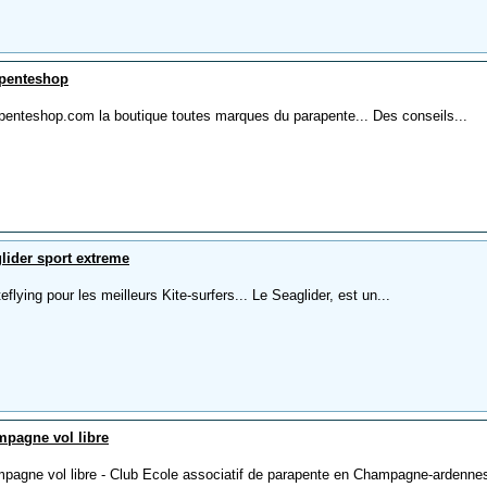
penteshop
penteshop.com la boutique toutes marques du parapente... Des conseils...
lider sport extreme
teflying pour les meilleurs Kite-surfers... Le Seaglider, est un...
pagne vol libre
pagne vol libre - Club Ecole associatif de parapente en Champagne-ardenne