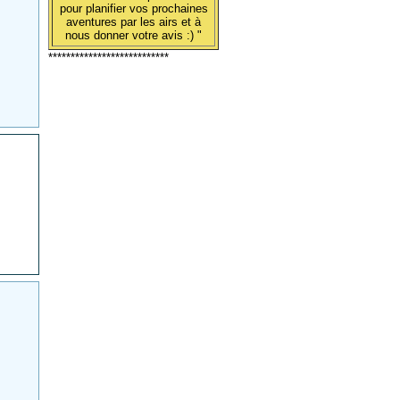
pour planifier vos prochaines
aventures par les airs et à
nous donner votre avis :) "
***************************