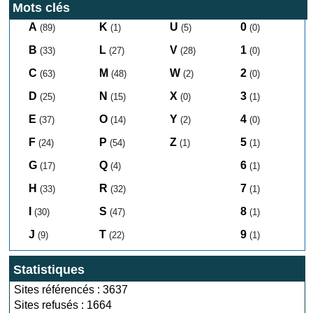
Mots clés
A
K
U
0
(89)
(1)
(5)
(0)
B
L
V
1
(33)
(27)
(28)
(0)
C
M
W
2
(63)
(48)
(2)
(0)
D
N
X
3
(25)
(15)
(0)
(1)
E
O
Y
4
(37)
(14)
(2)
(0)
F
P
Z
5
(24)
(54)
(1)
(1)
G
Q
6
(17)
(4)
(1)
H
R
7
(33)
(32)
(1)
I
S
8
(30)
(47)
(1)
J
T
9
(9)
(22)
(1)
Statistiques
Sites référencés : 3637
Sites refusés : 1664