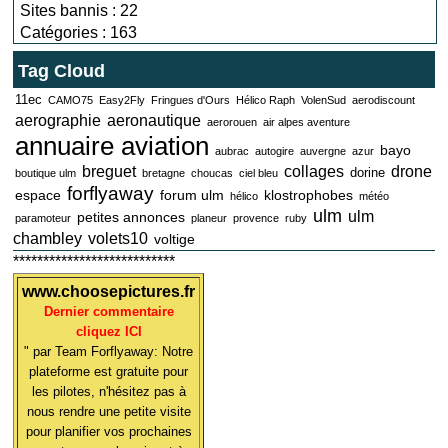
Sites bannis : 22
Catégories : 163
Tag Cloud
11ec
CAMO75
Easy2Fly
Fringues d'Ours
Hélico Raph
VolenSud
aerodiscount
aerographie
aeronautique
aerorouen
air alpes aventure
annuaire aviation
bayo
aubrac
autogire
auvergne
azur
breguet
collages
drone
dorine
boutique ulm
bretagne
choucas
ciel bleu
forflyaway
espace
forum ulm
klostrophobes
hélico
météo
ulm
ulm
petites annonces
paramoteur
planeur
provence
ruby
chambley
volets10
voltige
***************************
www.choosepictures.fr
Dernier commentaire
cliquez ICI
" par Team Forflyaway: Notre
plateforme est gratuite pour
les pilotes, n'hésitez pas à
nous rendre une petite visite
pour planifier vos prochaines