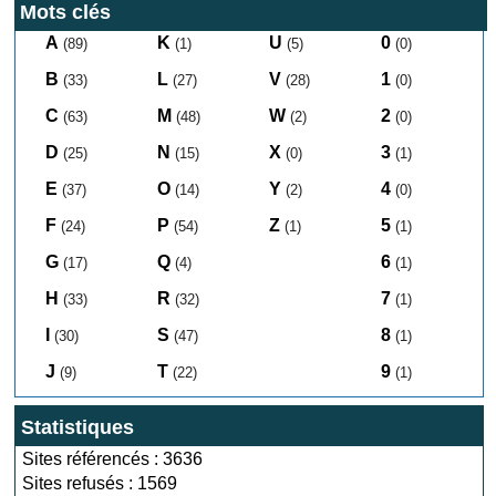
Mots clés
A
K
U
0
(89)
(1)
(5)
(0)
B
L
V
1
(33)
(27)
(28)
(0)
C
M
W
2
(63)
(48)
(2)
(0)
D
N
X
3
(25)
(15)
(0)
(1)
E
O
Y
4
(37)
(14)
(2)
(0)
F
P
Z
5
(24)
(54)
(1)
(1)
G
Q
6
(17)
(4)
(1)
H
R
7
(33)
(32)
(1)
I
S
8
(30)
(47)
(1)
J
T
9
(9)
(22)
(1)
Statistiques
Sites référencés : 3636
Sites refusés : 1569