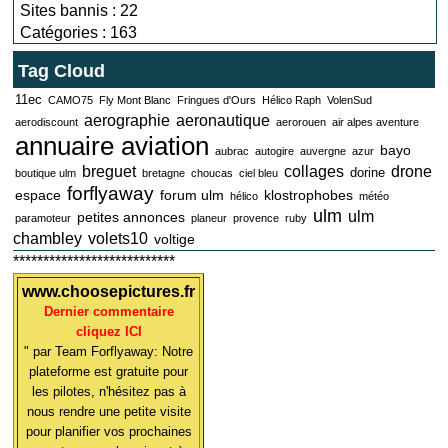
Sites bannis : 22
Catégories : 163
Tag Cloud
11ec
CAMO75
Fly Mont Blanc
Fringues d'Ours
Hélico Raph
VolenSud
aerographie
aeronautique
aerodiscount
aerorouen
air alpes aventure
annuaire aviation
bayo
aubrac
autogire
auvergne
azur
breguet
collages
drone
dorine
boutique ulm
bretagne
choucas
ciel bleu
forflyaway
espace
forum ulm
klostrophobes
hélico
météo
ulm
ulm
petites annonces
paramoteur
planeur
provence
ruby
chambley
volets10
voltige
***************************
www.choosepictures.fr
Dernier commentaire
cliquez ICI
" par Team Forflyaway: Notre
plateforme est gratuite pour
les pilotes, n'hésitez pas à
nous rendre une petite visite
pour planifier vos prochaines