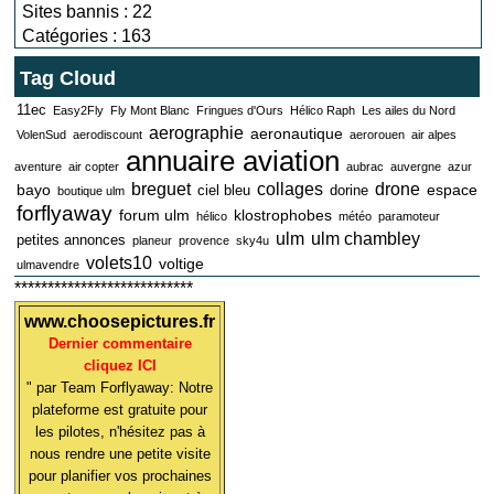
Sites bannis : 22
Catégories : 163
Tag Cloud
11ec
Easy2Fly
Fly Mont Blanc
Fringues d'Ours
Hélico Raph
Les ailes du Nord
aerographie
aeronautique
VolenSud
aerodiscount
aerorouen
air alpes
annuaire aviation
aventure
air copter
aubrac
auvergne
azur
breguet
collages
drone
bayo
espace
ciel bleu
dorine
boutique ulm
forflyaway
forum ulm
klostrophobes
hélico
météo
paramoteur
ulm
ulm chambley
petites annonces
planeur
provence
sky4u
volets10
voltige
ulmavendre
***************************
www.choosepictures.fr
Dernier commentaire
cliquez ICI
" par Team Forflyaway: Notre
plateforme est gratuite pour
les pilotes, n'hésitez pas à
nous rendre une petite visite
pour planifier vos prochaines