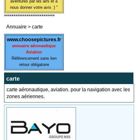
aventures par les airs et à
nous donner votre avis :) "
***************************
Annuaire
>
carte
www.choosepictures.fr
annuaire aéronautique
Aviation
Référencement sans lien
retour obligatoire
carte
carte aéronautique, aviation. pour la navigation avec les
zones aériennes.