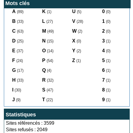
Mots clés
A
K
U
0
(89)
(1)
(5)
(0)
B
L
V
1
(33)
(27)
(28)
(0)
C
M
W
2
(63)
(49)
(2)
(0)
D
N
X
3
(25)
(15)
(0)
(1)
E
O
Y
4
(37)
(14)
(2)
(0)
F
P
Z
5
(24)
(54)
(1)
(1)
G
Q
6
(17)
(4)
(1)
H
R
7
(33)
(32)
(1)
I
S
8
(30)
(47)
(1)
J
T
9
(9)
(22)
(1)
Statistiques
Sites référencés : 3599
Sites refusés : 2049