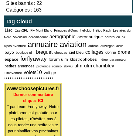
Sites bannis : 22
Catégories : 163
Tag Cloud
11ec
Easy2Fly
Fly Mont Blanc
Fringues d'Ours
Héliclub
Hélico Raph
Les ailes du
aerographie
aeronautique
Nord
VolenSud
aerodiscount
aerorouen
air
annuaire aviation
alpes aventure
aubrac
auvergne
azur
breguet
collages
drone
bayo
ciel bleu
dorine
boutique ulm
choucas
forflyaway
espace
forum ulm
klostrophobes
météo
paramoteur
ulm
ulm chambley
petites annonces
provence
romeo
sky4u
volets10
voltige
ulmavendre
***************************
www.choosepictures.fr
Dernier commentaire
cliquez ICI
" par Team Forflyaway: Notre
plateforme est gratuite pour
les pilotes, n'hésitez pas à
nous rendre une petite visite
pour planifier vos prochaines