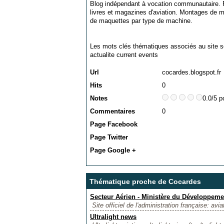
Blog indépendant à vocation communautaire. 
livres et magazines d'aviation. Montages de 
de maquettes par type de machine.
Les mots clés thématiques associés au site s
actualite current events
Url
cocardes.blogspot.fr
Hits
0
Notes
0.0/5 p
Commentaires
0
Page Facebook
Page Twitter
Page Google +
Thématique proche de Cocardes
Secteur Aérien - Ministère du Développeme
Site officiel de l'administration française: aviat
Ultralight news