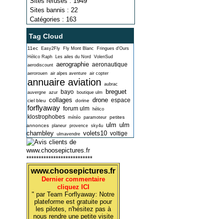
Sites refusés : 1949
Sites bannis : 22
Catégories : 163
Tag Cloud
11ec
Easy2Fly
Fly Mont Blanc
Fringues d'Ours
Hélico Raph
Les ailes du Nord
VolenSud
aerographie
aeronautique
aerodiscount
aerorouen
air alpes aventure
air copter
annuaire aviation
aubrac
breguet
bayo
auvergne
azur
boutique ulm
collages
drone
espace
ciel bleu
dorine
forflyaway
forum ulm
hélico
klostrophobes
petites
météo
paramoteur
ulm
ulm
annonces
planeur
provence
sky4u
chambley
volets10
voltige
ulmavendre
***************************
www.choosepictures.fr
Dernier commentaire
cliquez ICI
" par Team Forflyaway: Notre
plateforme est gratuite pour
les pilotes, n'hésitez pas à
nous rendre une petite visite