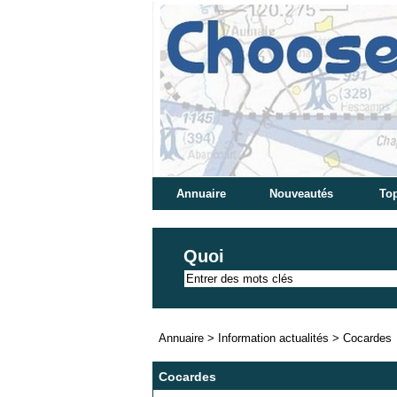
Annuaire
Nouveautés
Top
Quoi
Annuaire
>
Information actualités
>
Cocardes
Cocardes