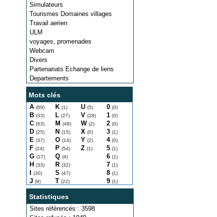
Simulateurs
Tourismes Domaines villages
Travail aerien
ULM
voyages, promenades
Webcam
Divers
Partenariats Echange de liens
Departements
Mots clés
A
K
U
0
(89)
(1)
(5)
(0)
B
L
V
1
(33)
(27)
(28)
(0)
C
M
W
2
(63)
(48)
(2)
(0)
D
N
X
3
(25)
(15)
(0)
(1)
E
O
Y
4
(37)
(14)
(2)
(0)
F
P
Z
5
(24)
(54)
(1)
(1)
G
Q
6
(17)
(4)
(1)
H
R
7
(33)
(32)
(1)
I
S
8
(30)
(47)
(1)
J
T
9
(9)
(22)
(1)
Statistiques
Sites référencés : 3598