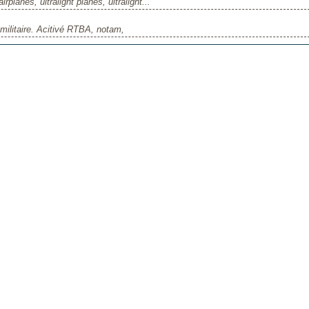
 airplanes, ultralight planes, ultralight...
 militaire. Acitivé RTBA, notam,