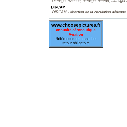
Ultralight aviation, ultralight aircraft, ultralight
DIRCAM
DIRCAM - direction de la circulation aérienne
www.choosepictures.fr
annuaire aéronautique
Aviation
Référencement sans lien
retour obligatoire