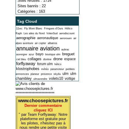
Sites refusés : 1714
Sites bannis : 22
Catégories : 163
Tag Cloud
11ec
Fly Mont Blanc
Fringues d'Ours
Hélico
Raph
Les ailes du Nord
VolenSud
aerodiscount
aerographie
aeronautique
aerorouen
air
alpes aventure
air copter
albatros
annuaire aviation
aubrac
breguet
bayo
auvergne
azur
boutique ulm
collages
drone
espace
dorine
ciel bleu
forflyaway
forum ulm
hélico
klostrophobes
petites
météo
paramoteur
ulm
ulm
annonces
planeur
provence
sky4u
chambley
volets10
voltige
ulmavendre
***************************
www.choosepictures.fr
Dernier commentaire
cliquez ICI
" par Team Forflyaway: Notre
plateforme est gratuite pour
les pilotes, n'hésitez pas à
nous rendre une petite visite