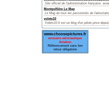
Site officiel de l'administration française: aviat
Montgolfière Le Mag
Le Mag de tous les passionnés de l'aérostation
volets10
Volets10.fr est un blog d'un pilote prive depui
www.choosepictures.fr
annuaire aéronautique
Aviation
Référencement sans lien
retour obligatoire