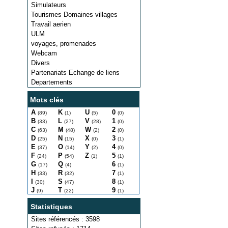
Simulateurs
Tourismes Domaines villages
Travail aerien
ULM
voyages, promenades
Webcam
Divers
Partenariats Echange de liens
Departements
Mots clés
A
K
U
0
(89)
(1)
(5)
(0)
B
L
V
1
(33)
(27)
(28)
(0)
C
M
W
2
(63)
(48)
(2)
(0)
D
N
X
3
(25)
(15)
(0)
(1)
E
O
Y
4
(37)
(14)
(2)
(0)
F
P
Z
5
(24)
(54)
(1)
(1)
G
Q
6
(17)
(4)
(1)
H
R
7
(33)
(32)
(1)
I
S
8
(30)
(47)
(1)
J
T
9
(9)
(22)
(1)
Statistiques
Sites référencés : 3598