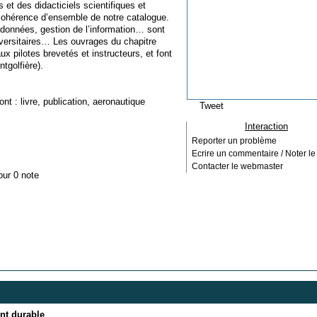
et des didacticiels scientifiques et
 cohérence d’ensemble de notre catalogue.
 données, gestion de l’information… sont
iversitaires… Les ouvrages du chapitre
x pilotes brevetés et instructeurs, et font
tgolfière).
ont :
livre
,
publication
,
aeronautique
Tweet
Interaction
Reporter un problème
Ecrire un commentaire / Noter le 
Contacter le webmaster
our 0 note
nt durable