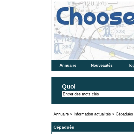
Annuaire
Nouveautés
Top
Quoi
Annuaire
>
Information actualités
>
Cépaduès
Cépaduès