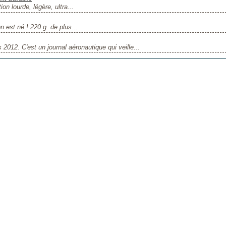
ion lourde, légère, ultra...
 est né ! 220 g. de plus...
s 2012. C'est un journal aéronautique qui veille...