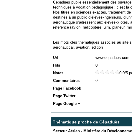
Cépaduès publie essentiellement des ouvrages 
techniques à vocation pédagogique ; c’est la
Nos titres en sciences exactes, traitement de
destinés à un public d’élèves-ingénieurs, d’un
aéronautique s’adressent aux élèves-pilotes, au
référence (avion, hélicoptère, ulm, planeur, mon
Les mots clés thématiques associés au site s
aeronautical
,
aviation
,
edition
Url
www.cepadues.com
Hits
0
Notes
0.0/5 p
Commentaires
0
Page Facebook
Page Twitter
Page Google +
Thématique proche de Cépaduès
Secteur Aérien - Ministère du Développeme