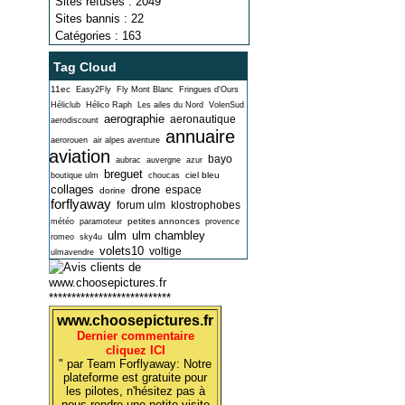
Sites refusés : 2049
Sites bannis : 22
Catégories : 163
Tag Cloud
11ec
Easy2Fly
Fly Mont Blanc
Fringues d'Ours
Héliclub
Hélico Raph
Les ailes du Nord
VolenSud
aerographie
aeronautique
aerodiscount
annuaire
aerorouen
air alpes aventure
aviation
bayo
aubrac
auvergne
azur
breguet
ciel bleu
boutique ulm
choucas
collages
drone
espace
dorine
forflyaway
forum ulm
klostrophobes
petites annonces
météo
paramoteur
provence
ulm
ulm chambley
romeo
sky4u
volets10
voltige
ulmavendre
***************************
www.choosepictures.fr
Dernier commentaire
cliquez ICI
" par Team Forflyaway: Notre
plateforme est gratuite pour
les pilotes, n'hésitez pas à
nous rendre une petite visite