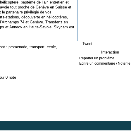
hélicoptère, baptême de l’air, entretien et
Savoie tout proche de Genève en Suisse et
 partenaire privilégié de vos
ts-stations, découverte en hélicoptères,
 d’Archamps 74 et Genève. Transferts en
mps et Annecy en Haute-Savoie, Skycam est
Tweet
ont :
promenade
,
transport
,
ecole
,
Interaction
Reporter un problème
Ecrire un commentaire / Noter le 
our 0 note