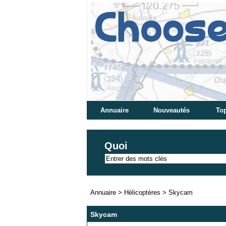
Annuaire
Nouveautés
Top
Quoi
Annuaire
>
Hélicoptères
>
Skycam
Skycam