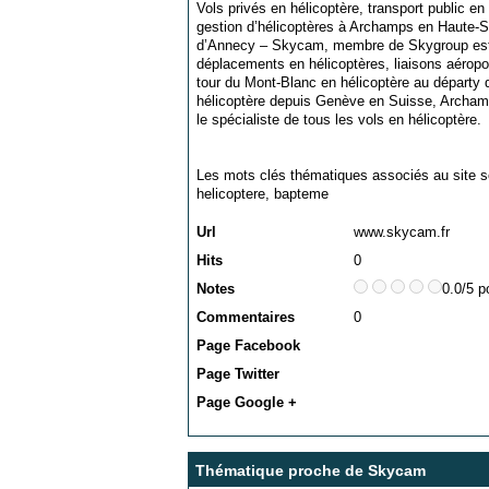
Vols privés en hélicoptère, transport public en 
gestion d’hélicoptères à Archamps en Haute-
d’Annecy – Skycam, membre de Skygroup est le
déplacements en hélicoptères, liaisons aéropor
tour du Mont-Blanc en hélicoptère au départy
hélicoptère depuis Genève en Suisse, Archa
le spécialiste de tous les vols en hélicoptère.
Les mots clés thématiques associés au site s
helicoptere
,
bapteme
Url
www.skycam.fr
Hits
0
Notes
0.0/5 p
Commentaires
0
Page Facebook
Page Twitter
Page Google +
Thématique proche de Skycam