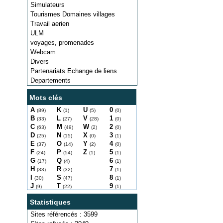
Simulateurs
Tourismes Domaines villages
Travail aerien
ULM
voyages, promenades
Webcam
Divers
Partenariats Echange de liens
Departements
Mots clés
A
K
U
0
(89)
(1)
(5)
(0)
B
L
V
1
(33)
(27)
(28)
(0)
C
M
W
2
(63)
(49)
(2)
(0)
D
N
X
3
(25)
(15)
(0)
(1)
E
O
Y
4
(37)
(14)
(2)
(0)
F
P
Z
5
(24)
(54)
(1)
(1)
G
Q
6
(17)
(4)
(1)
H
R
7
(33)
(32)
(1)
I
S
8
(30)
(47)
(1)
J
T
9
(9)
(22)
(1)
Statistiques
Sites référencés : 3599