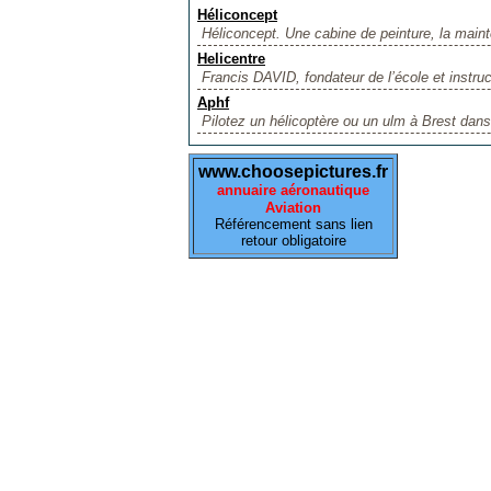
Héliconcept
Héliconcept. Une cabine de peinture, la main
Helicentre
Francis DAVID, fondateur de l’école et instruct
Aphf
Pilotez un hélicoptère ou un ulm à Brest dans 
www.choosepictures.fr
annuaire aéronautique
Aviation
Référencement sans lien
retour obligatoire