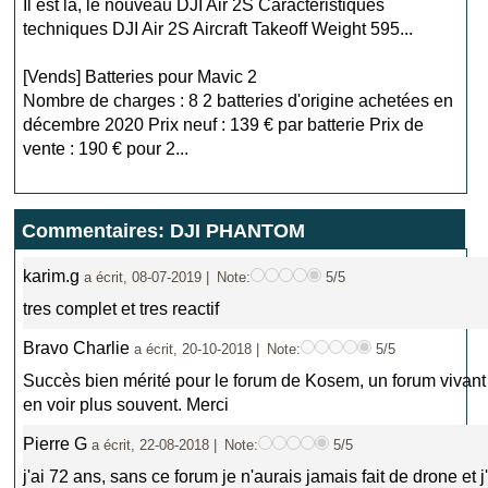
Il est là, le nouveau DJI Air 2S Caractéristiques
techniques DJI Air 2S Aircraft Takeoff Weight 595...
[Vends] Batteries pour Mavic 2
Nombre de charges : 8 2 batteries d'origine achetées en
décembre 2020 Prix neuf : 139 € par batterie Prix de
vente : 190 € pour 2...
Commentaires: DJI PHANTOM
karim.g
a écrit, 08-07-2019 |
Note:
5/5
tres complet et tres reactif
Bravo Charlie
a écrit, 20-10-2018 |
Note:
5/5
Succès bien mérité pour le forum de Kosem, un forum vivant
en voir plus souvent. Merci
Pierre G
a écrit, 22-08-2018 |
Note:
5/5
j'ai 72 ans, sans ce forum je n'aurais jamais fait de drone et 