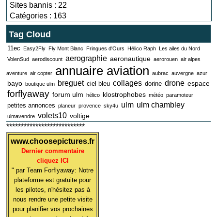
Sites bannis : 22
Catégories : 163
Tag Cloud
11ec
Easy2Fly
Fly Mont Blanc
Fringues d'Ours
Hélico Raph
Les ailes du Nord
aerographie
aeronautique
VolenSud
aerodiscount
aerorouen
air alpes
annuaire aviation
aventure
air copter
aubrac
auvergne
azur
breguet
collages
drone
bayo
espace
ciel bleu
dorine
boutique ulm
forflyaway
forum ulm
klostrophobes
hélico
météo
paramoteur
ulm
ulm chambley
petites annonces
planeur
provence
sky4u
volets10
voltige
ulmavendre
***************************
www.choosepictures.fr
Dernier commentaire
cliquez ICI
" par Team Forflyaway: Notre
plateforme est gratuite pour
les pilotes, n'hésitez pas à
nous rendre une petite visite
pour planifier vos prochaines