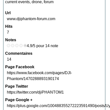
current events
,
drone
,
forum
Url
www.djiphantom-forum.com
Hits
7
Notes
4.9/5 pour 14 note
Commentaires
14
Page Facebook
https://www.facebook.com/pages/DJI-
Phantom/1470288893190174
Page Twitter
https://twitter.com/djiPHANTOM1
Page Google +
https://plus.google.com/100488355272223591490/posts