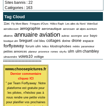
Sites bannis : 22
Catégories : 163
Tag Cloud
11ec
Fly Mont Blanc
Fringues d'Ours
Hélico Raph
Les ailes du Nord
VolenSud
aerographie
aeronautique
aerodiscount
aerorouen
air alpes aventure
annuaire aviation
bayo
albatros
aubrac
auvergne
azur
breguet
collages
drone
espace
ciel bleu
dorine
boutique ulm
forflyaway
forum ulm
klostrophobes
hélico
météo
paramoteur
ulm
ulm chambley
petites annonces
planeur
provence
romeo
sky4u
volets10
voltige
ulmavendre
***************************
www.choosepictures.fr
Dernier commentaire
cliquez ICI
" par Team Forflyaway: Notre
plateforme est gratuite pour
les pilotes, n'hésitez pas à
nous rendre une petite visite
pour planifier vos prochaines