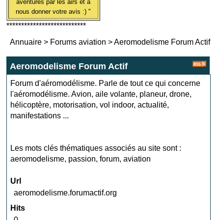
aventures par les airs et à
nous donner votre avis :) "
***************************
Annuaire
>
Forums aviation
>
Aeromodelisme Forum Actif
Aeromodelisme Forum Actif
Forum d'aéromodélisme. Parle de tout ce qui concerne
l'aéromodélisme. Avion, aile volante, planeur, drone,
hélicoptère, motorisation, vol indoor, actualité,
manifestations ...
Les mots clés thématiques associés au site sont :
aeromodelisme
,
passion
,
forum
,
aviation
Url
aeromodelisme.forumactif.org
Hits
0