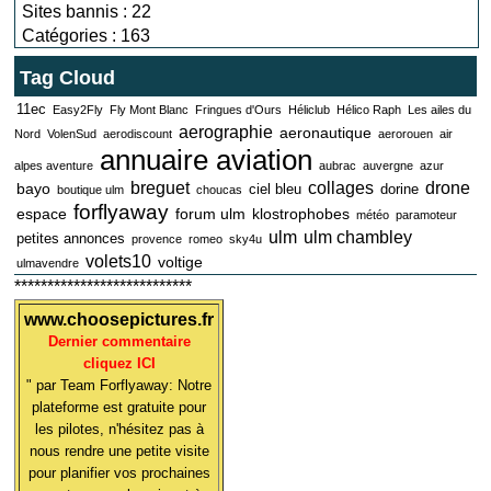
Sites bannis : 22
Catégories : 163
Tag Cloud
11ec
Easy2Fly
Fly Mont Blanc
Fringues d'Ours
Héliclub
Hélico Raph
Les ailes du
aerographie
aeronautique
Nord
VolenSud
aerodiscount
aerorouen
air
annuaire aviation
alpes aventure
aubrac
auvergne
azur
breguet
collages
drone
bayo
ciel bleu
dorine
boutique ulm
choucas
forflyaway
espace
forum ulm
klostrophobes
météo
paramoteur
ulm
ulm chambley
petites annonces
provence
romeo
sky4u
volets10
voltige
ulmavendre
***************************
www.choosepictures.fr
Dernier commentaire
cliquez ICI
" par Team Forflyaway: Notre
plateforme est gratuite pour
les pilotes, n'hésitez pas à
nous rendre une petite visite
pour planifier vos prochaines