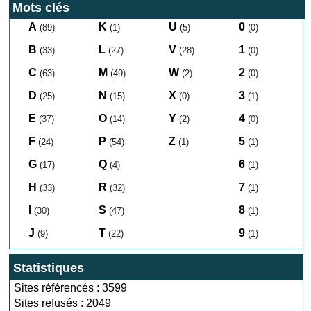
Mots clés
A
K
U
0
(89)
(1)
(5)
(0)
B
L
V
1
(33)
(27)
(28)
(0)
C
M
W
2
(63)
(49)
(2)
(0)
D
N
X
3
(25)
(15)
(0)
(1)
E
O
Y
4
(37)
(14)
(2)
(0)
F
P
Z
5
(24)
(54)
(1)
(1)
G
Q
6
(17)
(4)
(1)
H
R
7
(33)
(32)
(1)
I
S
8
(30)
(47)
(1)
J
T
9
(9)
(22)
(1)
Statistiques
Sites référencés : 3599
Sites refusés : 2049