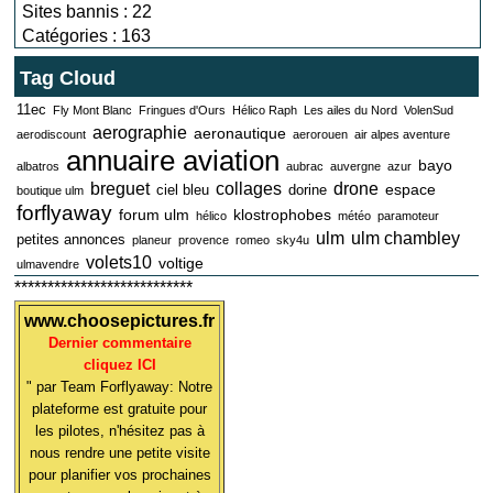
Sites bannis : 22
Catégories : 163
Tag Cloud
11ec
Fly Mont Blanc
Fringues d'Ours
Hélico Raph
Les ailes du Nord
VolenSud
aerographie
aeronautique
aerodiscount
aerorouen
air alpes aventure
annuaire aviation
bayo
albatros
aubrac
auvergne
azur
breguet
collages
drone
espace
ciel bleu
dorine
boutique ulm
forflyaway
forum ulm
klostrophobes
hélico
météo
paramoteur
ulm
ulm chambley
petites annonces
planeur
provence
romeo
sky4u
volets10
voltige
ulmavendre
***************************
www.choosepictures.fr
Dernier commentaire
cliquez ICI
" par Team Forflyaway: Notre
plateforme est gratuite pour
les pilotes, n'hésitez pas à
nous rendre une petite visite
pour planifier vos prochaines