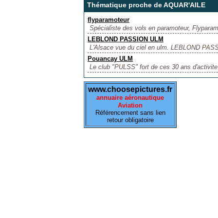
Thématique proche de AQUAR'AILE
flyparamoteur
Spécialiste des vols en paramoteur, Flyparamot
LEBLOND PASSION ULM
L'Alsace vue du ciel en ulm. LEBLOND PASS
Pouancay ULM
Le club "PULSS" fort de ces 30 ans d'activit
www.choosepictures.fr
annuaire aéronautique
Aviation
Référencement sans lien
retour obligatoire