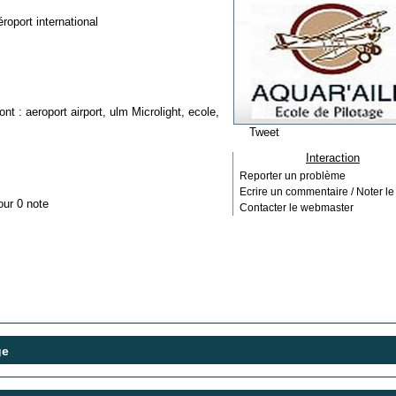
oport international
ont :
aeroport airport
,
ulm Microlight
,
ecole
,
Tweet
Interaction
Reporter un problème
Ecrire un commentaire / Noter le 
our 0 note
Contacter le webmaster
ge