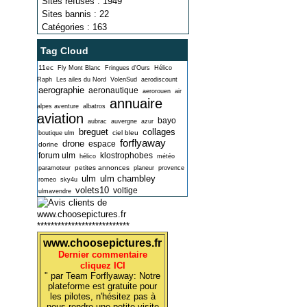
Sites refusés : 1949
Sites bannis : 22
Catégories : 163
Tag Cloud
11ec
Fly Mont Blanc
Fringues d'Ours
Hélico
Raph
Les ailes du Nord
VolenSud
aerodiscount
aerographie
aeronautique
aerorouen
air
annuaire
alpes aventure
albatros
aviation
bayo
aubrac
auvergne
azur
breguet
collages
ciel bleu
boutique ulm
forflyaway
drone
espace
dorine
forum ulm
klostrophobes
hélico
météo
petites annonces
paramoteur
planeur
provence
ulm
ulm chambley
romeo
sky4u
volets10
voltige
ulmavendre
***************************
www.choosepictures.fr
Dernier commentaire
cliquez ICI
" par Team Forflyaway: Notre
plateforme est gratuite pour
les pilotes, n'hésitez pas à
nous rendre une petite visite