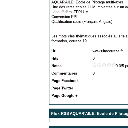
AQUAR'AILE. Ecole de Pilotage multi-axes
Une des rares écoles ULM implantée sur un aér
Label fédéral FFPLUM
Conversion PPL
Qualification radio (Français-Anglais)
Les mots clés thématiques associés au site s
formation
,
correze 19
Url
www.ulmcorreze.fr
Hits
0
Notes
0.0/5 p
Commentaires
0
Page Facebook
Page Twitter
Page Google +
Flux RSS AQUAR'AILE: Ecole de Pilota