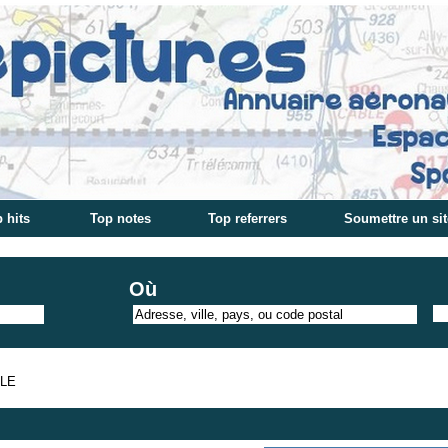
 hits
Top notes
Top referrers
Soumettre un sit
Où
ILE