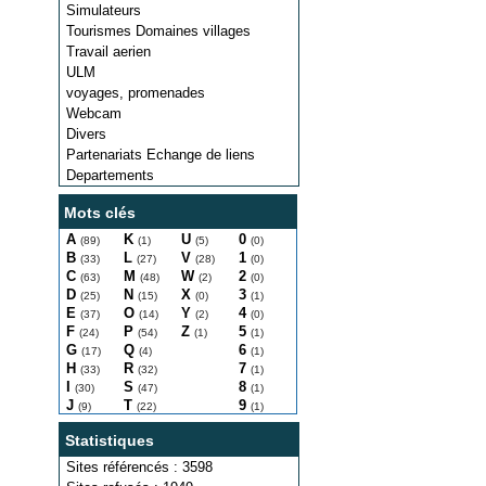
Simulateurs
Tourismes Domaines villages
Travail aerien
ULM
voyages, promenades
Webcam
Divers
Partenariats Echange de liens
Departements
Mots clés
A
K
U
0
(89)
(1)
(5)
(0)
B
L
V
1
(33)
(27)
(28)
(0)
C
M
W
2
(63)
(48)
(2)
(0)
D
N
X
3
(25)
(15)
(0)
(1)
E
O
Y
4
(37)
(14)
(2)
(0)
F
P
Z
5
(24)
(54)
(1)
(1)
G
Q
6
(17)
(4)
(1)
H
R
7
(33)
(32)
(1)
I
S
8
(30)
(47)
(1)
J
T
9
(9)
(22)
(1)
Statistiques
Sites référencés : 3598