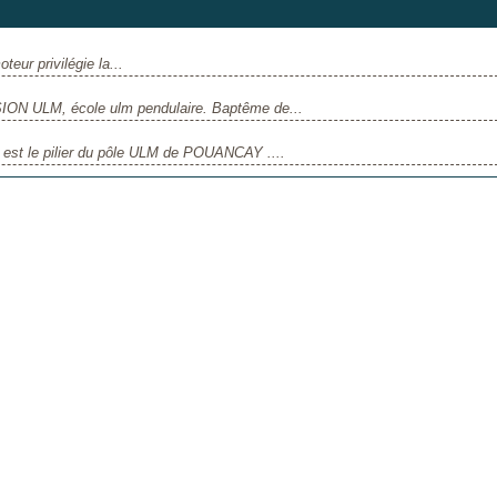
eur privilégie la...
ION ULM, école ulm pendulaire. Baptême de...
e est le pilier du pôle ULM de POUANCAY ....