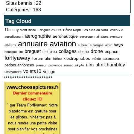
Sites bannis : 22
Catégories : 163
Tag Cloud
11ec
Fly Mont Blanc
Fringues d'Ours
Hélico Raph
Les ailes du Nord
VolenSud
aerographie
aeronautique
aerodiscount
aerorouen
air alpes aventure
annuaire aviation
bayo
albatros
aubrac
auvergne
azur
breguet
collages
drone
espace
ciel bleu
dorine
boutique ulm
forflyaway
forum ulm
klostrophobes
hélico
météo
paramoteur
ulm
ulm chambley
petites annonces
planeur
provence
romeo
sky4u
volets10
voltige
ulmavendre
***************************
www.choosepictures.fr
Dernier commentaire
cliquez ICI
" par Team Forflyaway: Notre
plateforme est gratuite pour
les pilotes, n'hésitez pas à
nous rendre une petite visite
pour planifier vos prochaines