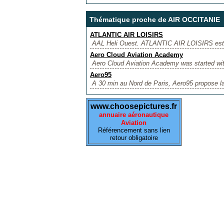
Thématique proche de AIR OCCITANIE
ATLANTIC AIR LOISIRS
AAL Heli Ouest. ATLANTIC AIR LOISIRS est un
Aero Cloud Aviation Academy
Aero Cloud Aviation Academy was started with 
Aero95
A 30 min au Nord de Paris, Aero95 propose la 
www.choosepictures.fr
annuaire aéronautique
Aviation
Référencement sans lien
retour obligatoire