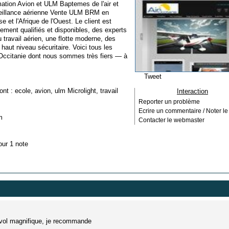
ation Avion et ULM Baptemes de l'air et
veillance aérienne Vente ULM BRM en
e et l'Afrique de l'Ouest. Le client est
tement qualifiés et disponibles, des experts
 travail aérien, une flotte moderne, des
haut niveau sécuritaire. Voici tous les
ir Occitanie dont nous sommes très fiers — à
Tweet
ont :
ecole
,
avion
,
ulm Microlight
,
travail
Interaction
Reporter un problème
Ecrire un commentaire / Noter le 
m
Contacter le webmaster
our 1 note
n vol magnifique, je recommande