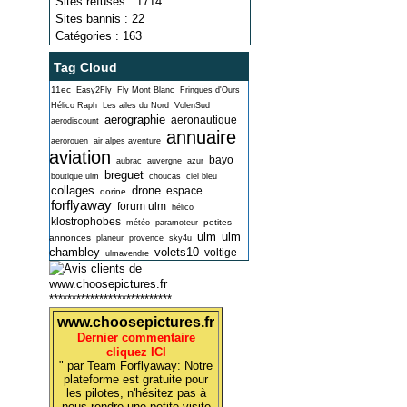
Sites refusés : 1714
Sites bannis : 22
Catégories : 163
Tag Cloud
11ec
Easy2Fly
Fly Mont Blanc
Fringues d'Ours
Hélico Raph
Les ailes du Nord
VolenSud
aerographie
aeronautique
aerodiscount
annuaire
aerorouen
air alpes aventure
aviation
bayo
aubrac
auvergne
azur
breguet
boutique ulm
choucas
ciel bleu
collages
drone
espace
dorine
forflyaway
forum ulm
hélico
klostrophobes
petites
météo
paramoteur
ulm
ulm
annonces
planeur
provence
sky4u
chambley
volets10
voltige
ulmavendre
***************************
www.choosepictures.fr
Dernier commentaire
cliquez ICI
" par Team Forflyaway: Notre
plateforme est gratuite pour
les pilotes, n'hésitez pas à
nous rendre une petite visite