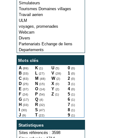
Simulateurs
Tourismes Domaines villages
Travail aerien
ULM
voyages, promenades
Webcam
Divers
Partenariats Echange de liens
Departements
Mots clés
A
K
U
0
(89)
(1)
(5)
(0)
B
L
V
1
(33)
(27)
(28)
(0)
C
M
W
2
(63)
(48)
(2)
(0)
D
N
X
3
(25)
(15)
(0)
(1)
E
O
Y
4
(37)
(14)
(2)
(0)
F
P
Z
5
(24)
(54)
(1)
(1)
G
Q
6
(17)
(4)
(1)
H
R
7
(33)
(32)
(1)
I
S
8
(30)
(47)
(1)
J
T
9
(9)
(22)
(1)
Statistiques
Sites référencés : 3598