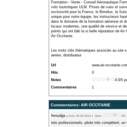
Formation - Vente - Conseil Aéronautique Form
vols touristiques ULM. Prises de vues et sur
exclusivité pour la France, le Benelux, la Suiss
unique pour notre équipe, les instructeurs hau
dans le domaine de la formation aérienne et du
locaux modernes, une qualité de service et de 
points qui ont bâti la si belle réputation de A
Air Occitanie.
Les mots clés thématiques associés au site s
aerien
,
distributeur
Url
www.air-occitanie.co
Hits
0
Notes
4.0/5 p
Commentaires
1
Commentaires: AIR OCCITANIE
feroudga
a écrit, 05-04-2014 |
Note:
4/5
trés professionnels, pilote trés compétent, u