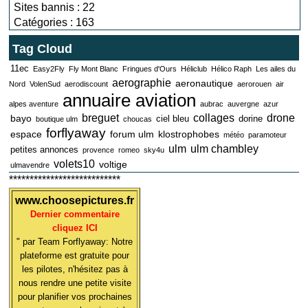
Sites bannis : 22
Catégories : 163
Tag Cloud
11ec
Easy2Fly
Fly Mont Blanc
Fringues d'Ours
Héliclub
Hélico Raph
Les ailes du
aerographie
aeronautique
Nord
VolenSud
aerodiscount
aerorouen
air
annuaire aviation
alpes aventure
aubrac
auvergne
azur
breguet
collages
drone
bayo
ciel bleu
dorine
boutique ulm
choucas
forflyaway
espace
forum ulm
klostrophobes
météo
paramoteur
ulm
ulm chambley
petites annonces
provence
romeo
sky4u
volets10
voltige
ulmavendre
***************************
www.choosepictures.fr
Dernier commentaire
cliquez ICI
" par Team Forflyaway: Notre
plateforme est gratuite pour
les pilotes, n'hésitez pas à
nous rendre une petite visite
pour planifier vos prochaines