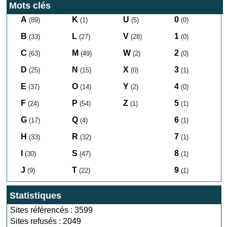
Mots clés
A
K
U
0
(89)
(1)
(5)
(0)
B
L
V
1
(33)
(27)
(28)
(0)
C
M
W
2
(63)
(49)
(2)
(0)
D
N
X
3
(25)
(15)
(0)
(1)
E
O
Y
4
(37)
(14)
(2)
(0)
F
P
Z
5
(24)
(54)
(1)
(1)
G
Q
6
(17)
(4)
(1)
H
R
7
(33)
(32)
(1)
I
S
8
(30)
(47)
(1)
J
T
9
(9)
(22)
(1)
Statistiques
Sites référencés : 3599
Sites refusés : 2049