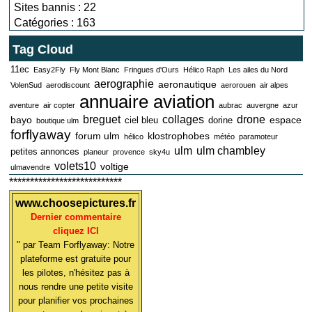
Sites bannis : 22
Catégories : 163
Tag Cloud
11ec
Easy2Fly
Fly Mont Blanc
Fringues d'Ours
Hélico Raph
Les ailes du Nord
aerographie
aeronautique
VolenSud
aerodiscount
aerorouen
air alpes
annuaire aviation
aventure
air copter
aubrac
auvergne
azur
breguet
collages
drone
bayo
espace
ciel bleu
dorine
boutique ulm
forflyaway
forum ulm
klostrophobes
hélico
météo
paramoteur
ulm
ulm chambley
petites annonces
planeur
provence
sky4u
volets10
voltige
ulmavendre
***************************
www.choosepictures.fr
Dernier commentaire
cliquez ICI
" par Team Forflyaway: Notre
plateforme est gratuite pour
les pilotes, n'hésitez pas à
nous rendre une petite visite
pour planifier vos prochaines