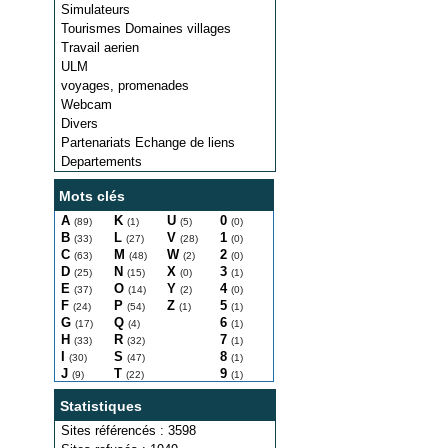
Simulateurs
Tourismes Domaines villages
Travail aerien
ULM
voyages, promenades
Webcam
Divers
Partenariats Echange de liens
Departements
Mots clés
A
K
U
0
(89)
(1)
(5)
(0)
B
L
V
1
(33)
(27)
(28)
(0)
C
M
W
2
(63)
(48)
(2)
(0)
D
N
X
3
(25)
(15)
(0)
(1)
E
O
Y
4
(37)
(14)
(2)
(0)
F
P
Z
5
(24)
(54)
(1)
(1)
G
Q
6
(17)
(4)
(1)
H
R
7
(33)
(32)
(1)
I
S
8
(30)
(47)
(1)
J
T
9
(9)
(22)
(1)
Statistiques
Sites référencés : 3598