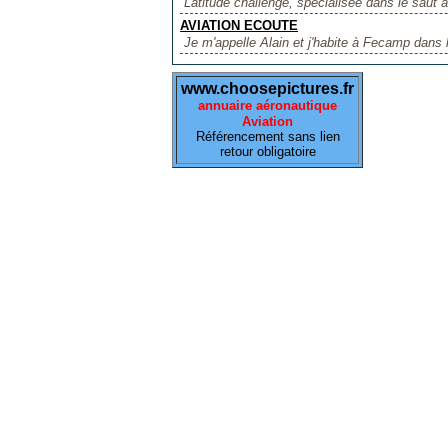
Latitude challenge, spécialisée dans le saut à l
AVIATION ECOUTE
Je m'appelle Alain et j'habite à Fecamp dans 
www.choosepictures.fr
annuaire aéronautique
Aviation
Référencement sans lien
retour obligatoire