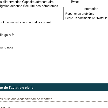
s d'intervention Capacité aéroportuaire
Tweet
gation aérienne Sécurité des aérodromes
Interaction
Reporter un problème
Ecrire un commentaire / Noter le 
ont :
administration
,
actualite current
ile.gouv.fr
our 0 note
 de l'aviation civile
 Missions d'observation de réentrée...