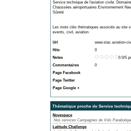
Service technique de l'aviation civile. Domaine
Chaussées aéroportuaires Environnement Navi
Sûreté
Les mots clés thématiques associés au site s
events
,
civil
,
aviation
Url
www.stac.aviation-civ
Hits
0
Notes
0.0/5 p
Commentaires
0
Page Facebook
Page Twitter
Page Google +
Thématique proche de Service technique
Novespace
Nos services Campagnes de Vols Paraboliques
Latitude Challenge