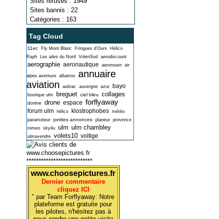
Sites refusés : 1949
Sites bannis : 22
Catégories : 163
Tag Cloud
11ec
Fly Mont Blanc
Fringues d'Ours
Hélico
Raph
Les ailes du Nord
VolenSud
aerodiscount
aerographie
aeronautique
aerorouen
air
annuaire
alpes aventure
albatros
aviation
bayo
aubrac
auvergne
azur
breguet
collages
ciel bleu
boutique ulm
forflyaway
drone
espace
dorine
forum ulm
klostrophobes
hélico
météo
petites annonces
paramoteur
planeur
provence
ulm
ulm chambley
romeo
sky4u
volets10
voltige
ulmavendre
***************************
www.choosepictures.fr
Dernier commentaire
cliquez ICI
" par Team Forflyaway: Notre
plateforme est gratuite pour
les pilotes, n'hésitez pas à
nous rendre une petite visite