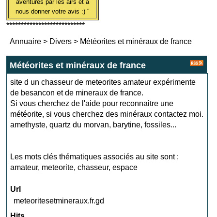
aventures par les airs et à
nous donner votre avis :) "
***************************
Annuaire
>
Divers
>
Météorites et minéraux de france
Météorites et minéraux de france
site d un chasseur de meteorites amateur expérimente
de besancon et de mineraux de france.
Si vous cherchez de l'aide pour reconnaitre une
météorite, si vous cherchez des minéraux contactez moi.
amethyste, quartz du morvan, barytine, fossiles...
Les mots clés thématiques associés au site sont :
amateur
,
meteorite
,
chasseur
,
espace
Url
meteoritesetmineraux.fr.gd
Hits