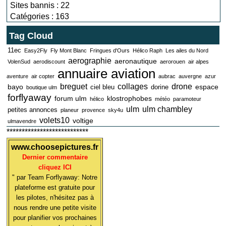
Sites bannis : 22
Catégories : 163
Tag Cloud
11ec
Easy2Fly
Fly Mont Blanc
Fringues d'Ours
Hélico Raph
Les ailes du Nord
aerographie
aeronautique
VolenSud
aerodiscount
aerorouen
air alpes
annuaire aviation
aventure
air copter
aubrac
auvergne
azur
breguet
collages
drone
bayo
espace
ciel bleu
dorine
boutique ulm
forflyaway
forum ulm
klostrophobes
hélico
météo
paramoteur
ulm
ulm chambley
petites annonces
planeur
provence
sky4u
volets10
voltige
ulmavendre
***************************
www.choosepictures.fr
Dernier commentaire
cliquez ICI
" par Team Forflyaway: Notre
plateforme est gratuite pour
les pilotes, n'hésitez pas à
nous rendre une petite visite
pour planifier vos prochaines