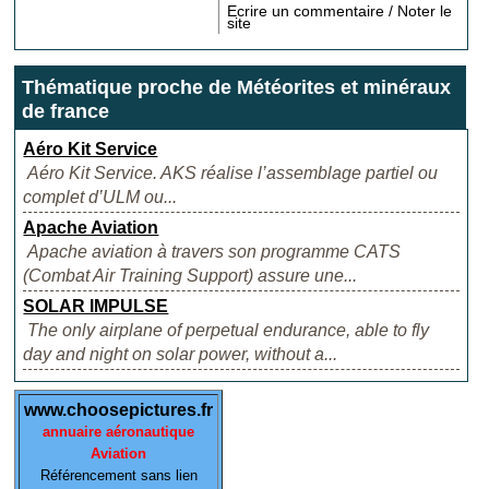
Ecrire un commentaire / Noter le
site
Thématique proche de Météorites et minéraux
de france
Aéro Kit Service
Aéro Kit Service. AKS réalise l’assemblage partiel ou
complet d’ULM ou...
Apache Aviation
Apache aviation à travers son programme CATS
(Combat Air Training Support) assure une...
SOLAR IMPULSE
The only airplane of perpetual endurance, able to fly
day and night on solar power, without a...
www.choosepictures.fr
annuaire aéronautique
Aviation
Référencement sans lien