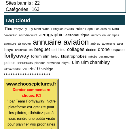
Sites bannis : 22
Catégories : 163
Tag Cloud
11ec
Easy2Fly
Fly Mont Blanc
Fringues d'Ours
Hélico Raph
Les ailes du Nord
aerographie
aeronautique
VolenSud
aerodiscount
aerorouen
air alpes
annuaire aviation
aventure
air copter
aubrac
auvergne
azur
breguet
collages
drone
bayo
espace
ciel bleu
dorine
boutique ulm
forflyaway
forum ulm
klostrophobes
hélico
météo
paramoteur
ulm
ulm chambley
petites annonces
planeur
provence
sky4u
volets10
voltige
ulmavendre
***************************
www.choosepictures.fr
Dernier commentaire
cliquez ICI
" par Team Forflyaway: Notre
plateforme est gratuite pour
les pilotes, n'hésitez pas à
nous rendre une petite visite
pour planifier vos prochaines