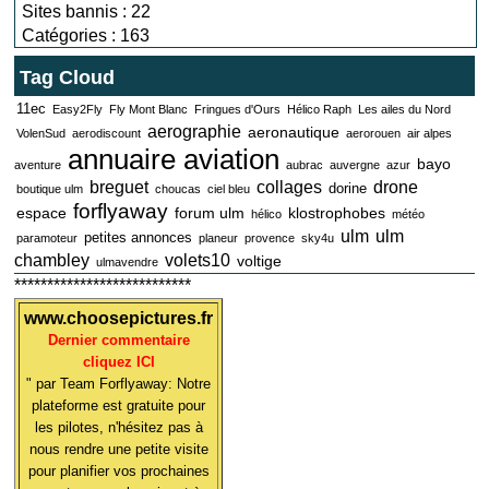
Sites bannis : 22
Catégories : 163
Tag Cloud
11ec
Easy2Fly
Fly Mont Blanc
Fringues d'Ours
Hélico Raph
Les ailes du Nord
aerographie
aeronautique
VolenSud
aerodiscount
aerorouen
air alpes
annuaire aviation
bayo
aventure
aubrac
auvergne
azur
breguet
collages
drone
dorine
boutique ulm
choucas
ciel bleu
forflyaway
espace
forum ulm
klostrophobes
hélico
météo
ulm
ulm
petites annonces
paramoteur
planeur
provence
sky4u
chambley
volets10
voltige
ulmavendre
***************************
www.choosepictures.fr
Dernier commentaire
cliquez ICI
" par Team Forflyaway: Notre
plateforme est gratuite pour
les pilotes, n'hésitez pas à
nous rendre une petite visite
pour planifier vos prochaines