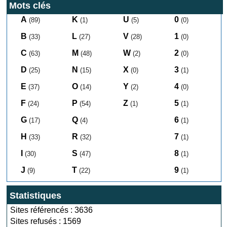
Mots clés
A
K
U
0
(89)
(1)
(5)
(0)
B
L
V
1
(33)
(27)
(28)
(0)
C
M
W
2
(63)
(48)
(2)
(0)
D
N
X
3
(25)
(15)
(0)
(1)
E
O
Y
4
(37)
(14)
(2)
(0)
F
P
Z
5
(24)
(54)
(1)
(1)
G
Q
6
(17)
(4)
(1)
H
R
7
(33)
(32)
(1)
I
S
8
(30)
(47)
(1)
J
T
9
(9)
(22)
(1)
Statistiques
Sites référencés : 3636
Sites refusés : 1569