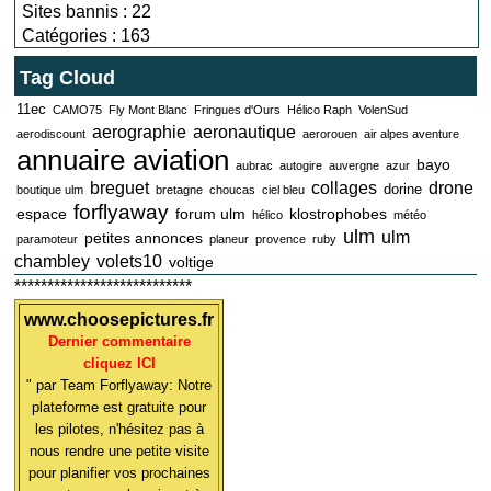
Sites bannis : 22
Catégories : 163
Tag Cloud
11ec
CAMO75
Fly Mont Blanc
Fringues d'Ours
Hélico Raph
VolenSud
aerographie
aeronautique
aerodiscount
aerorouen
air alpes aventure
annuaire aviation
bayo
aubrac
autogire
auvergne
azur
breguet
collages
drone
dorine
boutique ulm
bretagne
choucas
ciel bleu
forflyaway
espace
forum ulm
klostrophobes
hélico
météo
ulm
ulm
petites annonces
paramoteur
planeur
provence
ruby
chambley
volets10
voltige
***************************
www.choosepictures.fr
Dernier commentaire
cliquez ICI
" par Team Forflyaway: Notre
plateforme est gratuite pour
les pilotes, n'hésitez pas à
nous rendre une petite visite
pour planifier vos prochaines