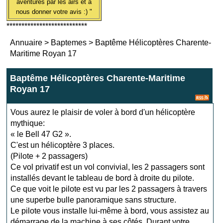
aventures par les airs et à
nous donner votre avis :) "
***************************
Annuaire
>
Baptemes
>
Baptême Hélicoptères Charente-
Maritime Royan 17
Baptême Hélicoptères Charente-Maritime
Royan 17
Vous aurez le plaisir de voler à bord d'un hélicoptère
mythique:
« le Bell 47 G2 ».
C'est un hélicoptère 3 places.
(Pilote + 2 passagers)
Ce vol privatif est un vol convivial, les 2 passagers sont
installés devant le tableau de bord à droite du pilote.
Ce que voit le pilote est vu par les 2 passagers à travers
une superbe bulle panoramique sans structure.
Le pilote vous installe lui-même à bord, vous assistez au
démarrage de la machine à ses côtés. Durant votre