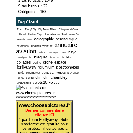
Sites refusés : 2049
Sites bannis : 22
Catégories : 163
Tag Cloud
11ec
Easy2Fly
Fly Mont Blanc
Fringues d'Ours
Héliclub
Hélico Raph
Les ailes du Nord
VolenSud
aerographie
aeronautique
aerodiscount
annuaire
aerorouen
air alpes aventure
aviation
bayo
aubrac
auvergne
azur
breguet
ciel bleu
boutique ulm
choucas
collages
drone
espace
dorine
forflyaway
forum ulm
klostrophobes
petites annonces
météo
paramoteur
provence
ulm
ulm chambley
romeo
sky4u
volets10
voltige
ulmavendre
***************************
www.choosepictures.fr
Dernier commentaire
cliquez ICI
" par Team Forflyaway: Notre
plateforme est gratuite pour
les pilotes, n'hésitez pas à
nous rendre une petite visite