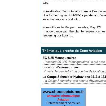
adfa
Zone Aviation Youth Aviator Camps Postponed
Due to the ongoing COVID-19 pandemic, Zone A
sure that we can conduct...
Zone Offices to Reopen Tuesday, May 12!
In accordance with the plan to reopen busines
reopening our Lorain...
Thématique proche de Zone Aviation
EC 5/25 Mousquetaires
L'escadre 05.025 "Mousquetaires" a été crée s
Location d'avions privés
Private Jet FinderEst un courtier de location 
La Coupe Schneider Hydravions 1913 à 19
La Coupe Schneider, une course d'hydravions, 
www.choosepictures.fr
annuaire aéronautique
Aviation
Référencement sans lien