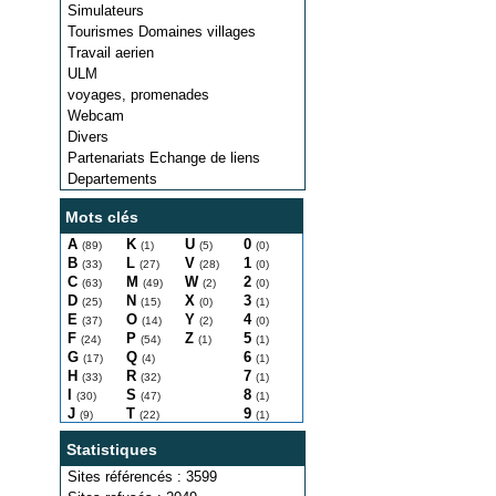
Simulateurs
Tourismes Domaines villages
Travail aerien
ULM
voyages, promenades
Webcam
Divers
Partenariats Echange de liens
Departements
Mots clés
A
K
U
0
(89)
(1)
(5)
(0)
B
L
V
1
(33)
(27)
(28)
(0)
C
M
W
2
(63)
(49)
(2)
(0)
D
N
X
3
(25)
(15)
(0)
(1)
E
O
Y
4
(37)
(14)
(2)
(0)
F
P
Z
5
(24)
(54)
(1)
(1)
G
Q
6
(17)
(4)
(1)
H
R
7
(33)
(32)
(1)
I
S
8
(30)
(47)
(1)
J
T
9
(9)
(22)
(1)
Statistiques
Sites référencés : 3599