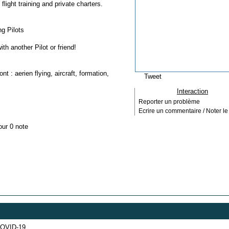
flight training and private charters.
g Pilots
ith another Pilot or friend!
ont :
aerien flying
,
aircraft
,
formation
,
Tweet
Interaction
Reporter un problème
Ecrire un commentaire / Noter le 
our 0 note
COVID-19