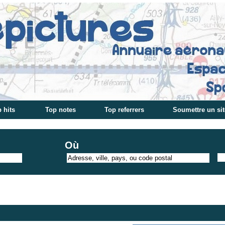
 hits
Top notes
Top referrers
Soumettre un sit
Où