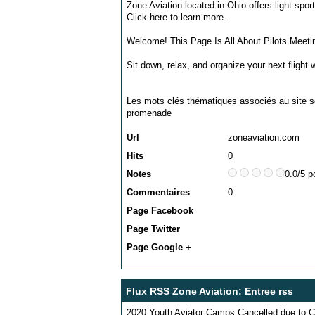
Zone Aviation located in Ohio offers light sport 
Click here to learn more.
Welcome! This Page Is All About Pilots Meetin
Sit down, relax, and organize your next flight w
Les mots clés thématiques associés au site s
promenade
Url
zoneaviation.com
Hits
0
Notes
0.0/5 p
Commentaires
0
Page Facebook
Page Twitter
Page Google +
Flux RSS Zone Aviation: Entree rss
2020 Youth Aviator Camps Cancelled due to 