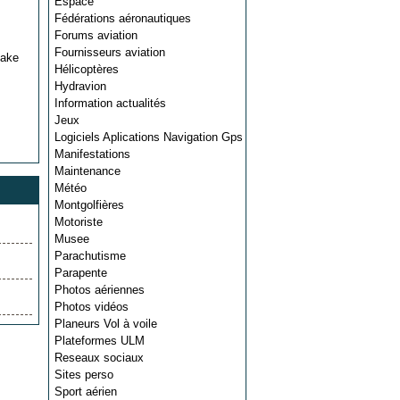
Espace
Fédérations aéronautiques
Forums aviation
Fournisseurs aviation
make
Hélicoptères
Hydravion
Information actualités
Jeux
Logiciels Aplications Navigation Gps
Manifestations
Maintenance
Météo
Montgolfières
Motoriste
Musee
Parachutisme
Parapente
Photos aériennes
Photos vidéos
Planeurs Vol à voile
Plateformes ULM
Reseaux sociaux
Sites perso
Sport aérien