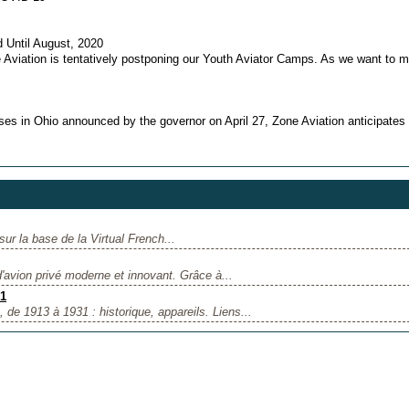
 Until August, 2020
viation is tentatively postponing our Youth Aviator Camps. As we want to 
ses in Ohio announced by the governor on April 27, Zone Aviation anticipates
ur la base de la Virtual French...
d'avion privé moderne et innovant. Grâce à...
31
de 1913 à 1931 : historique, appareils. Liens...