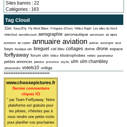
Sites bannis : 22
Catégories : 163
Tag Cloud
11ec
Easy2Fly
Fly Mont Blanc
Fringues d'Ours
Hélico Raph
Les ailes du Nord
aerographie
aeronautique
VolenSud
aerodiscount
aerorouen
air alpes
annuaire aviation
aventure
air copter
aubrac
auvergne
azur
breguet
collages
drone
bayo
espace
ciel bleu
dorine
boutique ulm
forflyaway
forum ulm
klostrophobes
hélico
météo
paramoteur
ulm
ulm chambley
petites annonces
planeur
provence
sky4u
volets10
voltige
ulmavendre
***************************
www.choosepictures.fr
Dernier commentaire
cliquez ICI
" par Team Forflyaway: Notre
plateforme est gratuite pour
les pilotes, n'hésitez pas à
nous rendre une petite visite
pour planifier vos prochaines