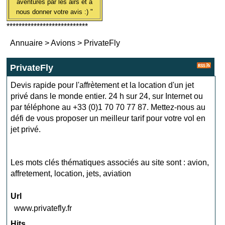
aventures par les airs et à
nous donner votre avis :) "
***************************
Annuaire
>
Avions
>
PrivateFly
PrivateFly
Devis rapide pour l'affrètement et la location d'un jet
privé dans le monde entier. 24 h sur 24, sur Internet ou
par téléphone au +33 (0)1 70 70 77 87. Mettez-nous au
défi de vous proposer un meilleur tarif pour votre vol en
jet privé.
Les mots clés thématiques associés au site sont :
avion
,
affretement
,
location
,
jets
,
aviation
Url
www.privatefly.fr
Hits