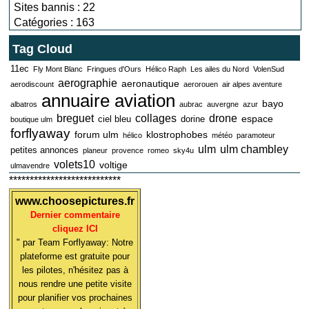
Sites bannis : 22
Catégories : 163
Tag Cloud
11ec
Fly Mont Blanc
Fringues d'Ours
Hélico Raph
Les ailes du Nord
VolenSud
aerographie
aeronautique
aerodiscount
aerorouen
air alpes aventure
annuaire aviation
bayo
albatros
aubrac
auvergne
azur
breguet
collages
drone
espace
ciel bleu
dorine
boutique ulm
forflyaway
forum ulm
klostrophobes
hélico
météo
paramoteur
ulm
ulm chambley
petites annonces
planeur
provence
romeo
sky4u
volets10
voltige
ulmavendre
***************************
www.choosepictures.fr
Dernier commentaire
cliquez ICI
" par Team Forflyaway: Notre
plateforme est gratuite pour
les pilotes, n'hésitez pas à
nous rendre une petite visite
pour planifier vos prochaines