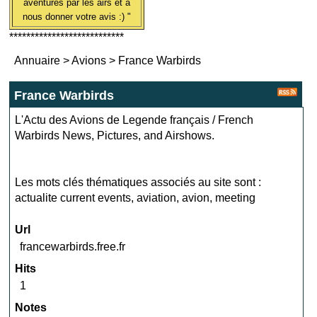
aventures par les airs et à
nous donner votre avis :) "
***************************
Annuaire
>
Avions
>
France Warbirds
France Warbirds
L'Actu des Avions de Legende français / French
Warbirds News, Pictures, and Airshows.
Les mots clés thématiques associés au site sont :
actualite current events
,
aviation
,
avion
,
meeting
Url
francewarbirds.free.fr
Hits
1
Notes