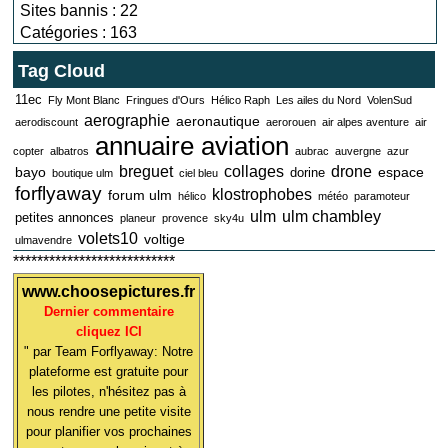
Sites bannis : 22
Catégories : 163
Tag Cloud
11ec
Fly Mont Blanc
Fringues d'Ours
Hélico Raph
Les ailes du Nord
VolenSud
aerographie
aeronautique
aerodiscount
aerorouen
air alpes aventure
air
annuaire aviation
copter
albatros
aubrac
auvergne
azur
breguet
collages
drone
bayo
espace
dorine
boutique ulm
ciel bleu
forflyaway
klostrophobes
forum ulm
hélico
météo
paramoteur
ulm
ulm chambley
petites annonces
planeur
provence
sky4u
volets10
voltige
ulmavendre
***************************
www.choosepictures.fr
Dernier commentaire
cliquez ICI
" par Team Forflyaway: Notre
plateforme est gratuite pour
les pilotes, n'hésitez pas à
nous rendre une petite visite
pour planifier vos prochaines