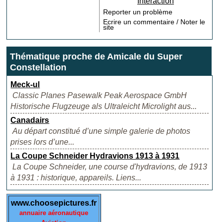
Interaction
Reporter un problème
Ecrire un commentaire / Noter le
site
Thématique proche de Amicale du Super
Constellation
Meck-ul
Classic Planes Pasewalk Peak Aerospace GmbH
Historische Flugzeuge als Ultraleicht Microlight aus...
Canadairs
Au départ constitué d’une simple galerie de photos
prises lors d’une...
La Coupe Schneider Hydravions 1913 à 1931
La Coupe Schneider, une course d'hydravions, de 1913
à 1931 : historique, appareils. Liens...
www.choosepictures.fr
annuaire aéronautique