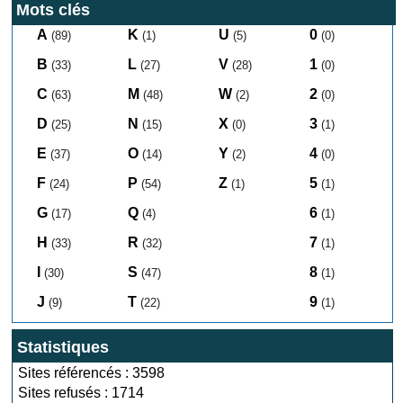
Mots clés
A
K
U
0
(89)
(1)
(5)
(0)
B
L
V
1
(33)
(27)
(28)
(0)
C
M
W
2
(63)
(48)
(2)
(0)
D
N
X
3
(25)
(15)
(0)
(1)
E
O
Y
4
(37)
(14)
(2)
(0)
F
P
Z
5
(24)
(54)
(1)
(1)
G
Q
6
(17)
(4)
(1)
H
R
7
(33)
(32)
(1)
I
S
8
(30)
(47)
(1)
J
T
9
(9)
(22)
(1)
Statistiques
Sites référencés : 3598
Sites refusés : 1714