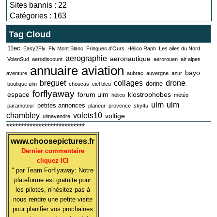
Sites bannis : 22
Catégories : 163
Tag Cloud
11ec
Easy2Fly
Fly Mont Blanc
Fringues d'Ours
Hélico Raph
Les ailes du Nord
aerographie
aeronautique
VolenSud
aerodiscount
aerorouen
air alpes
annuaire aviation
bayo
aventure
aubrac
auvergne
azur
breguet
collages
drone
dorine
boutique ulm
choucas
ciel bleu
forflyaway
espace
forum ulm
klostrophobes
hélico
météo
ulm
ulm
petites annonces
paramoteur
planeur
provence
sky4u
chambley
volets10
voltige
ulmavendre
***************************
www.choosepictures.fr
Dernier commentaire
cliquez ICI
" par Team Forflyaway: Notre
plateforme est gratuite pour
les pilotes, n'hésitez pas à
nous rendre une petite visite
pour planifier vos prochaines