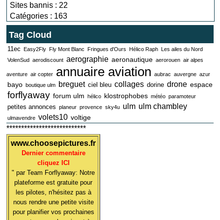
Sites bannis : 22
Catégories : 163
Tag Cloud
11ec
Easy2Fly
Fly Mont Blanc
Fringues d'Ours
Hélico Raph
Les ailes du Nord
aerographie
aeronautique
VolenSud
aerodiscount
aerorouen
air alpes
annuaire aviation
aventure
air copter
aubrac
auvergne
azur
breguet
collages
drone
bayo
espace
ciel bleu
dorine
boutique ulm
forflyaway
forum ulm
klostrophobes
hélico
météo
paramoteur
ulm
ulm chambley
petites annonces
planeur
provence
sky4u
volets10
voltige
ulmavendre
***************************
www.choosepictures.fr
Dernier commentaire
cliquez ICI
" par Team Forflyaway: Notre
plateforme est gratuite pour
les pilotes, n'hésitez pas à
nous rendre une petite visite
pour planifier vos prochaines