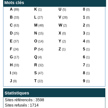
Mots clés
A
K
U
0
(89)
(1)
(5)
(0)
B
L
V
1
(33)
(27)
(28)
(0)
C
M
W
2
(63)
(48)
(2)
(0)
D
N
X
3
(25)
(15)
(0)
(1)
E
O
Y
4
(37)
(14)
(2)
(0)
F
P
Z
5
(24)
(54)
(1)
(1)
G
Q
6
(17)
(4)
(1)
H
R
7
(33)
(32)
(1)
I
S
8
(30)
(47)
(1)
J
T
9
(9)
(22)
(1)
Statistiques
Sites référencés : 3598
Sites refusés : 1714