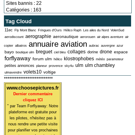
Sites bannis : 22
Catégories : 163
Tag Cloud
11ec
Fly Mont Blanc
Fringues d'Ours
Hélico Raph
Les ailes du Nord
VolenSud
aerographie
aeronautique
aerodiscount
aerorouen
air alpes aventure
air
annuaire aviation
copter
albatros
aubrac
auvergne
azur
breguet
collages
drone
bayo
espace
dorine
boutique ulm
ciel bleu
forflyaway
klostrophobes
forum ulm
hélico
météo
paramoteur
ulm
ulm chambley
petites annonces
planeur
provence
sky4u
volets10
voltige
ulmavendre
***************************
www.choosepictures.fr
Dernier commentaire
cliquez ICI
" par Team Forflyaway: Notre
plateforme est gratuite pour
les pilotes, n'hésitez pas à
nous rendre une petite visite
pour planifier vos prochaines