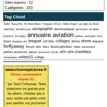
Sites bannis : 22
Catégories : 163
Tag Cloud
11ec
Easy2Fly
Fly Mont Blanc
Fringues d'Ours
Hélico Raph
Les ailes du Nord
aerographie
aeronautique
VolenSud
aerodiscount
aerorouen
air alpes
annuaire aviation
aventure
air copter
aubrac
auvergne
azur
breguet
collages
drone
bayo
espace
ciel bleu
dorine
boutique ulm
forflyaway
forum ulm
klostrophobes
hélico
météo
paramoteur
ulm
ulm chambley
petites annonces
planeur
provence
sky4u
volets10
voltige
ulmavendre
***************************
www.choosepictures.fr
Dernier commentaire
cliquez ICI
" par Team Forflyaway: Notre
plateforme est gratuite pour
les pilotes, n'hésitez pas à
nous rendre une petite visite
pour planifier vos prochaines