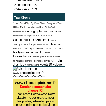
Sites refusés : 1949
Sites bannis : 22
Catégories : 163
Tag Cloud
11ec
Easy2Fly
Fly Mont Blanc
Fringues d'Ours
Hélico Raph
Les ailes du Nord
VolenSud
aerographie
aeronautique
aerodiscount
aerorouen
air alpes aventure
air copter
annuaire aviation
aubrac
breguet
bayo
auvergne
azur
boutique ulm
collages
drone
espace
ciel bleu
dorine
forflyaway
forum ulm
hélico
klostrophobes
petites
météo
paramoteur
ulm
ulm
annonces
planeur
provence
sky4u
chambley
volets10
voltige
ulmavendre
***************************
www.choosepictures.fr
Dernier commentaire
cliquez ICI
" par Team Forflyaway: Notre
plateforme est gratuite pour
les pilotes, n'hésitez pas à
nous rendre une petite visite