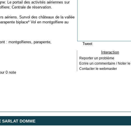
: Le portail des activités aériennes sur
fiere; Centrale de réservation.
rs aériens. Survol des châteaux de la vallée
arapente biplace* Vol en montgolfiere au
ont :
montgolfieres
,
parapente
,
Tweet
Interaction
Reporter un problème
Ecrire un commentaire / Noter le 
Contacter le webmaster
our 0 note
DE SARLAT DOMME