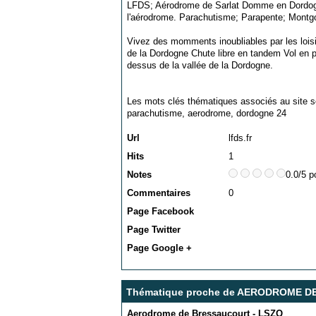
LFDS; Aérodrome de Sarlat Domme en Dordogne
l'aérodrome. Parachutisme; Parapente; Montgol
Vivez des momments inoubliables par les loisi
de la Dordogne Chute libre en tandem Vol en p
dessus de la vallée de la Dordogne.
Les mots clés thématiques associés au site s
parachutisme
,
aerodrome
,
dordogne 24
Url
lfds.fr
Hits
1
Notes
0.0/5 p
Commentaires
0
Page Facebook
Page Twitter
Page Google +
Thématique proche de AERODROME 
Aerodrome de Bressaucourt - LSZQ