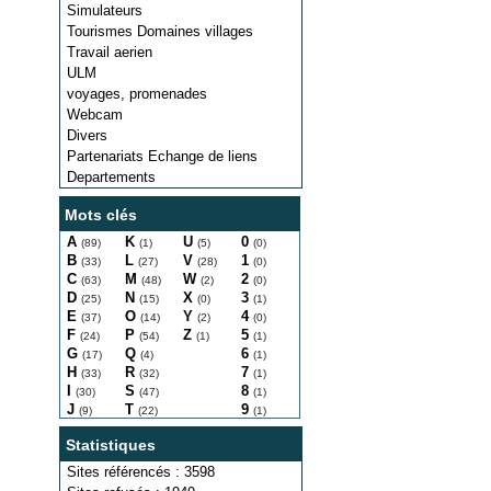
Simulateurs
Tourismes Domaines villages
Travail aerien
ULM
voyages, promenades
Webcam
Divers
Partenariats Echange de liens
Departements
Mots clés
A
K
U
0
(89)
(1)
(5)
(0)
B
L
V
1
(33)
(27)
(28)
(0)
C
M
W
2
(63)
(48)
(2)
(0)
D
N
X
3
(25)
(15)
(0)
(1)
E
O
Y
4
(37)
(14)
(2)
(0)
F
P
Z
5
(24)
(54)
(1)
(1)
G
Q
6
(17)
(4)
(1)
H
R
7
(33)
(32)
(1)
I
S
8
(30)
(47)
(1)
J
T
9
(9)
(22)
(1)
Statistiques
Sites référencés : 3598