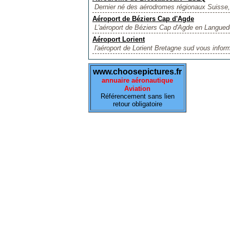
Dernier né des aérodromes régionaux Suisse, 
Aéroport de Béziers Cap d'Agde
L'aéroport de Béziers Cap d'Agde en Languedo
Aéroport Lorient
l'aéroport de Lorient Bretagne sud vous informe
www.choosepictures.fr
annuaire aéronautique
Aviation
Référencement sans lien
retour obligatoire