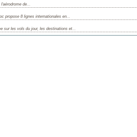
l'aérodrome de...
c propose 8 lignes internationales en...
 sur les vols du jour, les destinations et...