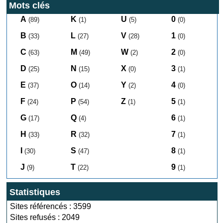
Mots clés
A
K
U
0
(89)
(1)
(5)
(0)
B
L
V
1
(33)
(27)
(28)
(0)
C
M
W
2
(63)
(49)
(2)
(0)
D
N
X
3
(25)
(15)
(0)
(1)
E
O
Y
4
(37)
(14)
(2)
(0)
F
P
Z
5
(24)
(54)
(1)
(1)
G
Q
6
(17)
(4)
(1)
H
R
7
(33)
(32)
(1)
I
S
8
(30)
(47)
(1)
J
T
9
(9)
(22)
(1)
Statistiques
Sites référencés : 3599
Sites refusés : 2049