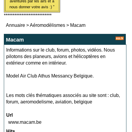
aventures par les airs et à
nous donner votre avis :) "
***************************
Annuaire
>
Aéromodèlismes
>
Macam
Macam
Informations sur le club, forum, photos, vidéos. Nous
pilotons des planeurs, avions et hélicoptères en
extérieur comme en intérieur.
Model Air Club Athus Messancy Belgique.
Les mots clés thématiques associés au site sont :
club
,
forum
,
aeromodelisme
,
aviation
,
belgique
Url
www.macam.be
Hits