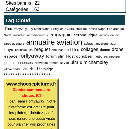
Sites bannis : 22
Catégories : 163
Tag Cloud
11ec
Easy2Fly
Fly Mont Blanc
Fringues d'Ours
Héliclub
Hélico Raph
Les ailes du
aerographie
aeronautique
Nord
VolenSud
aerodiscount
aerorouen
air
annuaire aviation
alpes aventure
aubrac
auvergne
azur
breguet
collages
drone
bayo
ciel bleu
dorine
boutique ulm
choucas
forflyaway
espace
forum ulm
klostrophobes
météo
paramoteur
ulm
ulm chambley
petites annonces
provence
romeo
sky4u
volets10
voltige
ulmavendre
***************************
www.choosepictures.fr
Dernier commentaire
cliquez ICI
" par Team Forflyaway: Notre
plateforme est gratuite pour
les pilotes, n'hésitez pas à
nous rendre une petite visite
pour planifier vos prochaines